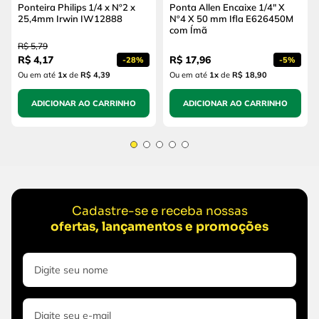
Ponteira Philips 1/4 x Nº2 x
Ponta Allen Encaixe 1/4" X
25,4mm Irwin IW12888
Nº4 X 50 mm Ifla E626450M
com Ímã
R$
5
,
79
R$
4
,
17
R$
17
,
96
-
28%
-
5%
Ou em até
1
x
de
R$ 4,39
Ou em até
1
x
de
R$ 18,90
ADICIONAR AO CARRINHO
ADICIONAR AO CARRINHO
Cadastre-se e receba nossas
ofertas, lançamentos e promoções