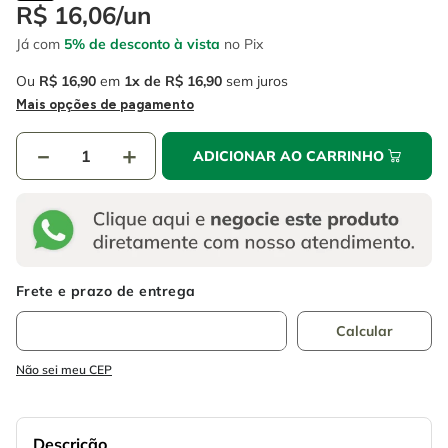
4
º
escada
R$
16
,
06
/
un
6
º
fio
Já com
5% de desconto à vista
no Pix
5
º
serra circular
7
º
serra copo
Ou
R$
16
,
90
em
1
R$
16
,
90
sem juros
6
º
fio
8
º
cabo flexivel
Mais opções de pagamento
7
º
serra copo
9
º
chave impacto
－
＋
ADICIONAR AO CARRINHO
8
º
cabo flexivel
10
º
disco corte
9
º
chave impacto
10
º
disco corte
Não sei meu CEP
Descrição