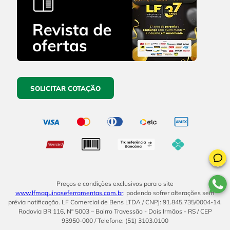
SOLICITAR COTAÇÃO
Preços e condições exclusivos para o site
www.lfmaquinaseferramentas.com.br
, podendo sofrer alterações sem
prévia notificação. LF Comercial de Bens LTDA / CNPJ: 91.845.735/0004-14.
Rodovia BR 116, Nº 5003 – Bairro Travessão - Dois Irmãos - RS / CEP
93950-000 / Telefone: (51) 3103.0100