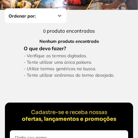
4
º
escada
6
º
serra copo
5
º
serra circular
7
º
luva
6
º
serra copo
8
º
fio
produto
0
7
º
luva
9
º
lavadora alta pressão
Nenhum produto encontrado
8
º
fio
10
º
alicate
Verifique os termos digitados.
9
º
lavadora alta pressão
Tente utilizar uma única palavra.
Utilize termos genéricos na busca.
10
º
alicate
Tente utilizar sinônimos do termo desejado.
Cadastre-se e receba nossas
ofertas, lançamentos e promoções