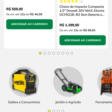
2
(sem Bateria e sem
Carregador)
Chave de Impacto Compacta
R$
559
,
00
1/2" Dewalt 20V MAX Atomic
Ou em até
12
x
de
R$ 46,58
DCF922B-B3 Sem Bateria e
Sem Carregador
ADICIONAR AO CARRINHO
R$
1
.
199
,
00
Ou em até
12
x
de
R$ 99,92
ADICIONAR AO CARRINHO
Soldas e Consumíveis
Jardim e Agrícola
Ferrament