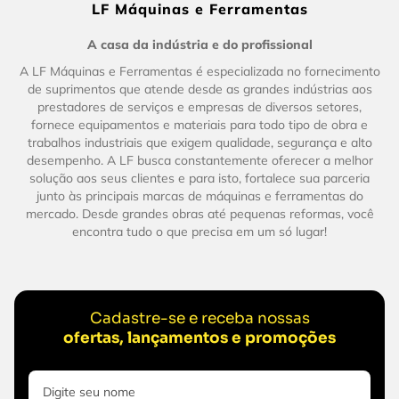
LF Máquinas e Ferramentas
A casa da indústria e do profissional
A LF Máquinas e Ferramentas é especializada no fornecimento
de suprimentos que atende desde as grandes indústrias aos
prestadores de serviços e empresas de diversos setores,
fornece equipamentos e materiais para todo tipo de obra e
trabalhos industriais que exigem qualidade, segurança e alto
desempenho. A LF busca constantemente oferecer a melhor
solução aos seus clientes e para isto, fortalece sua parceria
junto às principais marcas de máquinas e ferramentas do
mercado. Desde grandes obras até pequenas reformas, você
encontra tudo o que precisa em um só lugar!
Cadastre-se e receba nossas
ofertas, lançamentos e promoções