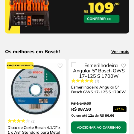
Os melhores em Bosch!
Ver mais
3
Esmerilhadeira Angular 5"
Bosch GWS 17-125 S 1700W
R$
1
.
249
,
00
R$
987
,
90
-
21%
Ou em até
12
x
de
R$ 86,66
2
Disco de Corte Bosch 4.1/2" x
ADICIONAR AO CARRINHO
1 x 7/8" Standard para Metal