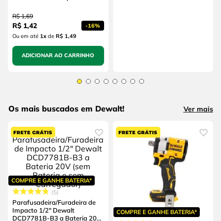
R$
1
,
69
R$
1
,
42
-
16%
Ou em até
1
x
de
R$ 1,49
ADICIONAR AO CARRINHO
Os mais buscados em Dewalt!
Ver mais
COMPRE E GANHE BATERIA*
5
Parafusadeira/Furadeira de
Impacto 1/2" Dewalt
COMPRE E GANHE BATERIA*
DCD7781B-B3 a Bateria 20V