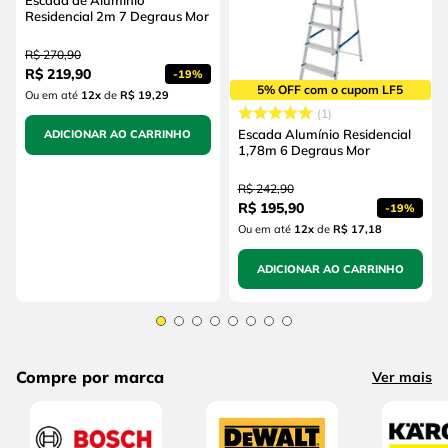
Residencial 2m 7 Degraus Mor
R$
270
,
90
R$
219
,
90
-
19%
5% OFF com o cupom LF5
Ou em até
12
x
de
R$ 19,29
1
Escada Alumínio Residencial
ADICIONAR AO CARRINHO
1,78m 6 Degraus Mor
R$
242
,
90
R$
195
,
90
-
19%
Ou em até
12
x
de
R$ 17,18
ADICIONAR AO CARRINHO
Compre por marca
Ver mais