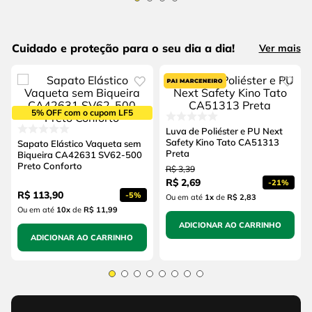
Cuidado e proteção para o seu dia a dia!
Ver mais
5% OFF com o cupom LF5
Luva de Poliéster e PU Next
Safety Kino Tato CA51313
Sapato Elástico Vaqueta sem
Preta
Biqueira CA42631 SV62-500
Preto Conforto
R$
3
,
39
R$
2
,
69
-
21%
R$
113
,
90
-
5%
Ou em até
1
x
de
R$ 2,83
Ou em até
10
x
de
R$ 11,99
ADICIONAR AO CARRINHO
ADICIONAR AO CARRINHO