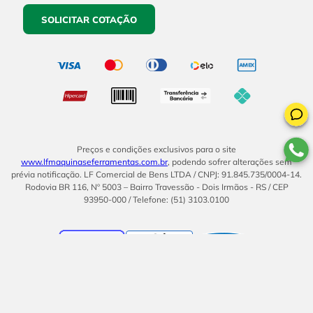
SOLICITAR COTAÇÃO
Preços e condições exclusivos para o site
www.lfmaquinaseferramentas.com.br
, podendo sofrer alterações sem
prévia notificação. LF Comercial de Bens LTDA / CNPJ: 91.845.735/0004-14.
Rodovia BR 116, Nº 5003 – Bairro Travessão - Dois Irmãos - RS / CEP
93950-000 / Telefone: (51) 3103.0100
BOM