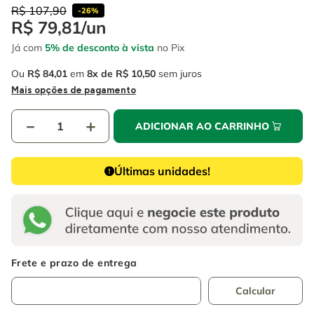
4
º
esmerilhadeira
6
º
fio
R$
107
,
90
-
26%
R$
79
,
81
/
un
5
º
serra circular
7
º
serra copo
Já com
5% de desconto à vista
no Pix
6
º
fio
8
º
disco corte
Ou
R$
84
,
01
em
8
R$
10
,
50
sem juros
7
º
serra copo
9
º
martelete
Mais opções de pagamento
8
º
disco corte
10
º
chave impacto
－
＋
ADICIONAR AO CARRINHO
9
º
martelete
10
º
chave impacto
Últimas unidades!