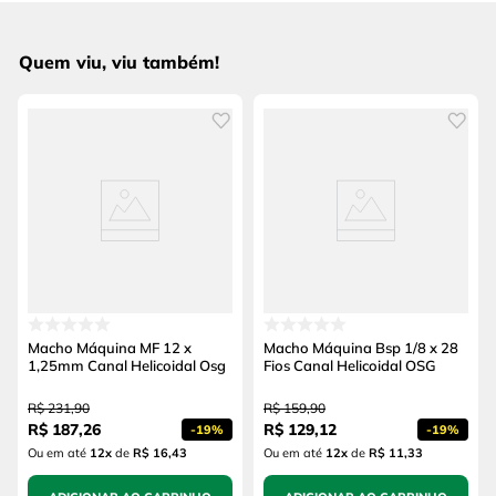
Quem viu, viu também!
Macho Máquina MF 12 x
Macho Máquina Bsp 1/8 x 28
1,25mm Canal Helicoidal Osg
Fios Canal Helicoidal OSG
R$
231
,
90
R$
159
,
90
R$
187
,
26
R$
129
,
12
-
19%
-
19%
Ou em até
12
x
de
R$ 16,43
Ou em até
12
x
de
R$ 11,33