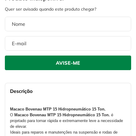
4
º
escada
6
º
fio
5
º
serra circular
7
º
serra copo
6
º
fio
8
º
disco corte
7
º
serra copo
9
º
chave impacto
8
º
disco corte
10
º
luva
9
º
chave impacto
10
º
luva
Descrição
Macaco Bovenau MTP 15 Hidropneumático 15 Ton.
O 
Macaco Bovenau MTP 15 Hidropneumático 15 Ton. 
é
projetado para tornar rápida e extremamente leve a necessidade 
de elevar.
Ideais para reparos e manutenções na suspensão e rodas de 