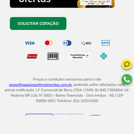
SOLICITAR COTAÇÃO
Preços e condições exclusivos para o site
www.lfmaquinaseferramentas.com.br
, podendo sofrer alterações sem
prévia notificação. LF Comercial de Bens LTDA / CNPJ: 91.845.735/0004-14.
Rodovia BR 116, Nº 5003 – Bairro Travessão - Dois Irmãos - RS / CEP
93950-000 / Telefone: (51) 3103.0100
BOM