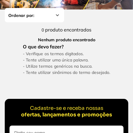
4
º
esmerilhadeira
6
º
fio
5
º
serra circular
7
º
serra copo
6
º
fio
8
º
disco corte
produto
0
7
º
serra copo
9
º
martelete
Nenhum produto encontrado
8
º
disco corte
10
º
chave impacto
Verifique os termos digitados.
9
º
martelete
Tente utilizar uma única palavra.
Utilize termos genéricos na busca.
10
º
chave impacto
Tente utilizar sinônimos do termo desejado.
Cadastre-se e receba nossas
ofertas, lançamentos e promoções