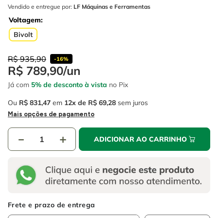
4
º
escada
6
º
fio
Vendido e entregue por:
LF Máquinas e Ferramentas
Voltagem
5
º
serra circular
7
º
serra copo
Bivolt
6
º
fio
8
º
chave impacto
R$
935
,
90
7
º
serra copo
-
16%
9
º
cabo flexivel
R$
789
,
90
/
un
8
º
chave impacto
10
º
disco corte
Já com
5% de desconto à vista
no Pix
9
º
cabo flexivel
Ou
R$
831
,
47
em
12
R$
69
,
28
sem juros
Mais opções de pagamento
10
º
disco corte
－
＋
ADICIONAR AO CARRINHO