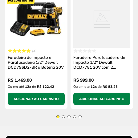
4
Furadeira de Impacto e
Furadeira Parafusadeira de
Parafusadeira 1/2" Dewalt
Impacto 1/2'’ Dewalt
DCD796D2-BR a Bateria 20V
DCD7781 20V com 2
Baterias, Carregador e Maleta
R$
1
.
469
,
00
R$
999
,
00
Ou em até
12
x
de
R$ 122,42
Ou em até
12
x
de
R$ 83,25
ADICIONAR AO CARRINHO
ADICIONAR AO CARRINHO