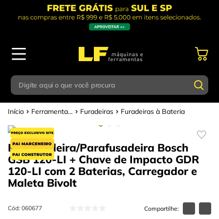
Digite aqui o que você procura
Ferramentas Elétricas - Bateria
Furadeiras
Furadeiras à Bateria
Termos mais buscados
Digite aqui o que você procura
1
º
parafusadeira
Kit Furadeira/Parafusadeira Bosch
Termos mais buscados
2
º
caixa ferramentas
GSB 120-LI + Chave de Impacto GDR
1
º
parafusadeira
3
º
esmerilhadeira
120-LI com 2 Baterias, Carregador e
Maleta
Bivolt
2
º
caixa ferramentas
4
º
escada
3
º
esmerilhadeira
5
º
serra circular
Cód
:
060677