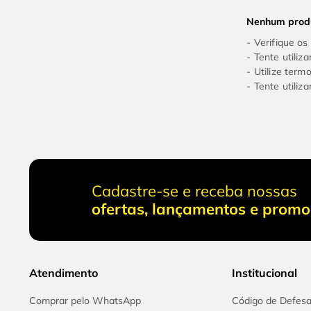
9
º
alicate
Nenhum prod
10
º
chave impacto
Verifique os
Tente utiliz
Utilize term
Tente utiliz
Cadastre-se e receba nossas
ofertas, lançamentos e prom
Atendimento
Institucional
Comprar pelo WhatsApp
Código de Defes