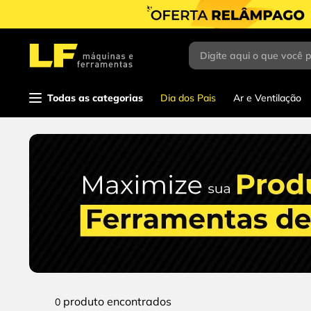
Digite aqui o que você 
Termos mais
buscados
1
º
parafusadeira
Todas as categorias
Dia dos Pais
Ar e Ventilação
2
º
caixa ferramentas
3
º
esmerilhadeira
4
º
escada
5
º
serra circular
6
º
luva
7
º
serra copo
8
º
fio
produto
0