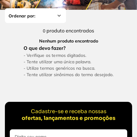
4
º
escada
6
º
fio
5
º
serra circular
7
º
serra copo
6
º
fio
8
º
chave impacto
produto
0
7
º
serra copo
9
º
cabo flexivel
Nenhum produto encontrado
8
º
chave impacto
10
º
disco corte
Verifique os termos digitados.
9
º
cabo flexivel
Tente utilizar uma única palavra.
Utilize termos genéricos na busca.
10
º
disco corte
Tente utilizar sinônimos do termo desejado.
Cadastre-se e receba nossas
ofertas, lançamentos e promoções