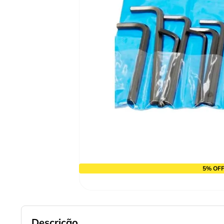
9
º
cabo flexivel
10
º
serra copo
5% OFF
Descrição