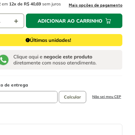
2
em
12
R$
40
,
69
sem juros
Mais opções de pagamento
＋
ADICIONAR AO CARRINHO
Últimas unidades!
Não sei meu CEP