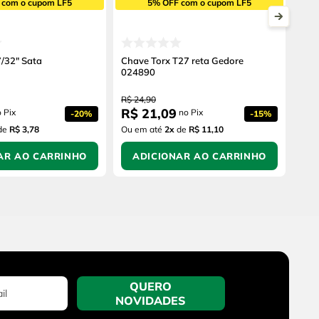
 com o cupom LF5
5% OFF com o cupom LF5
7/32" Sata
Chave Torx T27 reta Gedore
024890
R$
24
,
90
R$
21
,
09
 Pix
no Pix
-
20%
-
15%
de
R$ 3,78
Ou em até
2
x
de
R$ 11,10
AR AO CARRINHO
ADICIONAR AO CARRINHO
QUERO
NOVIDADES