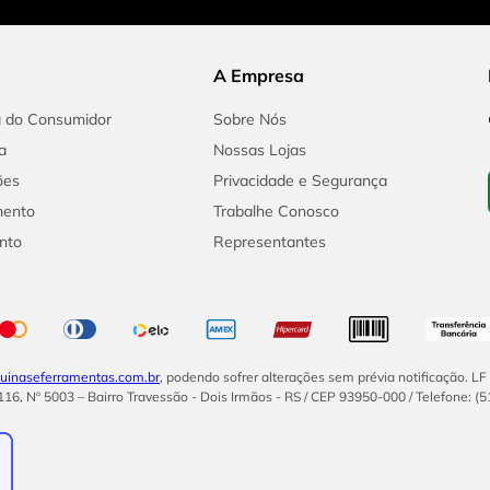
A Empresa
a do Consumidor
Sobre Nós
a
Nossas Lojas
ões
Privacidade e Segurança
mento
Trabalhe Conosco
nto
Representantes
inaseferramentas.com.br
, podendo sofrer alterações sem prévia notificação. L
16, Nº 5003 – Bairro Travessão - Dois Irmãos - RS / CEP 93950-000 / Telefone: (