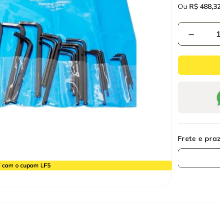
Ou
R$
488
,
3
－
 com o cupom LF5