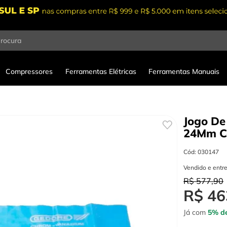
procura
Compressores
Ferramentas Elétricas
Ferramentas Manuais
Jogo De
24Mm C
Cód
:
030147
Vendido e entr
R$
577
,
90
R$
46
Já com
5% de