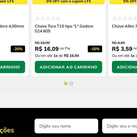
pom LF5
5% OFF com o cupom LF5
5% OFF
edore 4,00mm
Chave Torx T15 tipo "L" Gedore
Chave Allen 
024.605
R$
18
,
90
R$
4
,
49
R$
16
,
09
R$
3
,
59
no Pix
no
-
20%
-
15%
Ou em até
1
x
de
R$ 16,94
Ou em até
1
x
CARRINHO
ADICIONAR AO CARRINHO
ADICION
oções