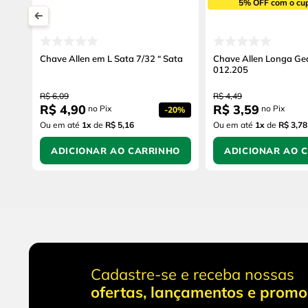
5% OFF com o cu
Chave Allen em L Sata 7/32 “ Sata
Chave Allen Longa G
012.205
R$
6
,
09
R$
4
,
49
R$
4
,
90
R$
3
,
59
no Pix
no Pix
-
20%
Ou em até
1
x
de
R$ 5,16
Ou em até
1
x
de
R$ 3,78
ADICIONAR AO CARRINHO
ADICIONAR AO 
Cadastre-se e receba nossas
ofertas, lançamentos e prom