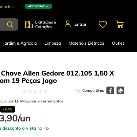
Licitações e
Entrar
Cotações
Jardim e Agrícola
Limpeza
Materiais Elétricos
Outlet
 Chave Allen Gedore 012.105 1,50 X
om 19 Peças
Jogo
egue por:
LF Máquinas e Ferramentas
-
20%
3
,
90
/
un
 desconto à vista
no Pix