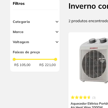
9
º
chave impacto
Filtros
Inverno c
10
º
luva
produtos
2
Categoria
Aquecedores
Marca
Wap
Voltagem
220V
Faixas de preço
R$ 105,00
R$ 221,00
3
Aquecedor Elétrico Portát
Air Heat Wap 2000W