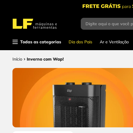
Digite aqui o que você 
Termos mais
buscados
1
º
parafusadeira
Todas as categorias
Dia dos Pais
Ar e Ventilação
2
º
caixa ferramentas
Inverno com Wap!
3
º
esmerilhadeira
4
º
escada
5
º
serra circular
6
º
fio
7
º
serra copo
8
º
disco corte