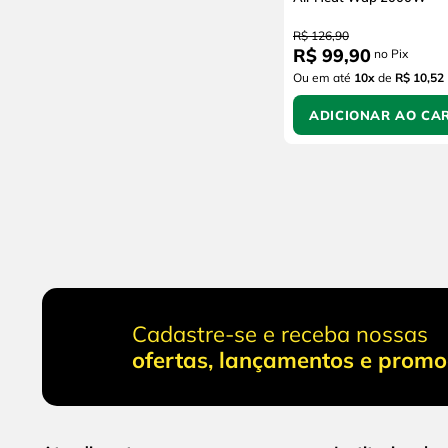
R$
126
,
90
R$
99
,
90
no Pix
Ou em até
10
x
de
R$ 10,52
ADICIONAR AO CA
Cadastre-se e receba nossas
ofertas, lançamentos e prom