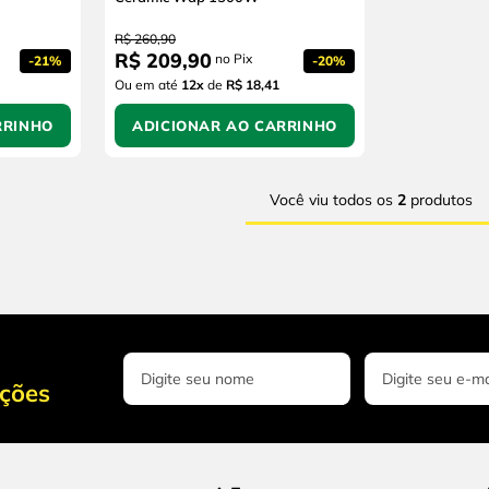
R$
260
,
90
R$
209
,
90
no Pix
-
21%
-
20%
Ou em até
12
x
de
R$ 18,41
RRINHO
ADICIONAR AO CARRINHO
Você viu todos os
2
produtos
oções