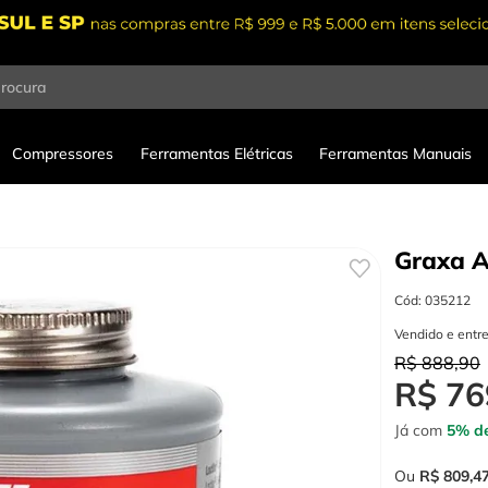
procura
Compressores
Ferramentas Elétricas
Ferramentas Manuais
Graxa A
Cód
:
035212
Vendido e entr
R$
888
,
90
R$
76
Já com
5% de
Ou
R$
809
,
4