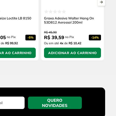
eize Loctite LB 8150
Graxa Adesiva Walter Hang On
53D812 Aerossol 200ml
R$
45
,
90
,
05
R$
39
,
59
no Pix
no Pix
-
5%
-
14%
de
R$ 99,92
Ou em até
4
x
de
R$ 10,42
AR AO CARRINHO
ADICIONAR AO CARRINHO
QUERO
NOVIDADES