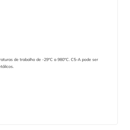
raturas de trabalho de -29°C a 980°C. C5-A pode ser
tálicos.