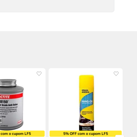
 com o cupom LF5
5% OFF com o cupom LF5