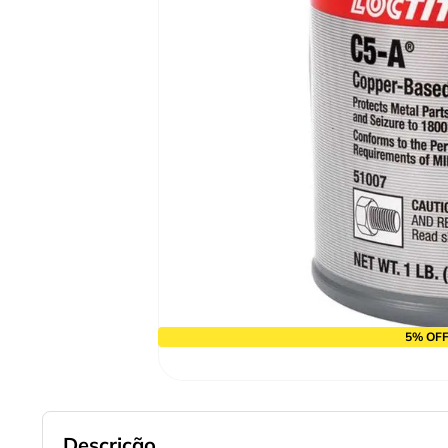
9
º
cabo flexivel
10
º
serra copo
5% OFF
Descrição