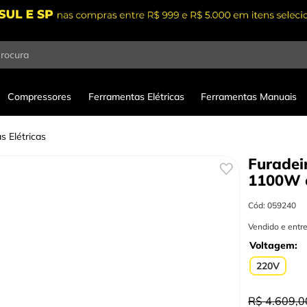
procura
Compressores
Ferramentas Elétricas
Ferramentas Manuais
s Elétricas
Furadei
1100W 
Cód
:
059240
Vendido e entr
Voltagem
220V
R$
4
.
609
,
0