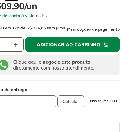
609
,
90
/
un
 desconto à vista
no Pix
90
em
12
R$
316
,
65
sem juros
Mais opções de pagamento
＋
ADICIONAR AO CARRINHO
Não sei meu CEP