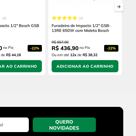
6
4
pacto 1/2" Bosch GSB
Furadeira de Impacto 1/2" GSB-
13RE 650W com Maleta Bosch
R$
557
,
90
0
R$
436
,
90
no Pix
no Pix
-
22%
-
22%
de
R$ 44,16
Ou em até
12
x
de
R$ 38,32
AR AO CARRINHO
ADICIONAR AO CARRINHO
QUERO
NOVIDADES