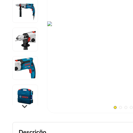
9
º
cabo flexivel
10
º
serra copo
Descrição