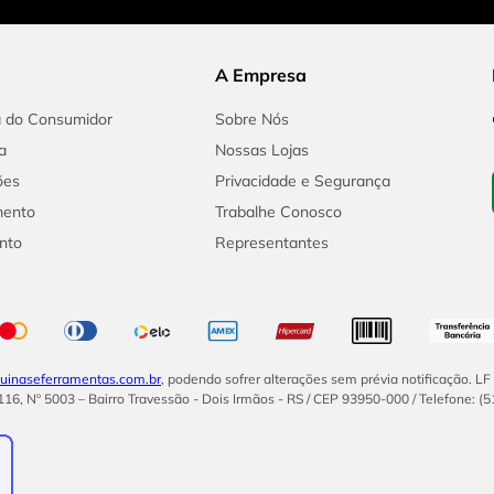
A Empresa
a do Consumidor
Sobre Nós
a
Nossas Lojas
ões
Privacidade e Segurança
mento
Trabalhe Conosco
nto
Representantes
inaseferramentas.com.br
, podendo sofrer alterações sem prévia notificação. L
16, Nº 5003 – Bairro Travessão - Dois Irmãos - RS / CEP 93950-000 / Telefone: (