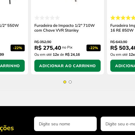
 1/2" 550W
Furadeira de Impacto 1/2" 710W
Furadeira Im
com Chave VVR Stanley
16 RE 850W
R$
352
,
90
R$
643
,
90
R$
275
,
40
R$
503
,
4
no Pix
-
22%
-
22%
,99
Ou em até
12
x
de
R$ 24,16
Ou em até
12
x
CARRINHO
ADICIONAR AO CARRINHO
ADICION
oções