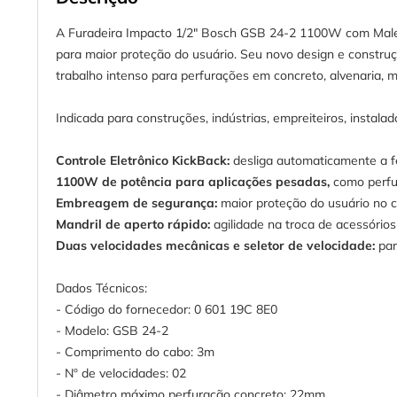
A Furadeira Impacto 1/2" Bosch GSB 24-2 1100W com Maleta
para maior proteção do usuário. Seu novo design e constr
trabalho intenso para perfurações em concreto, alvenaria, 
Indicada para construções, indústrias, empreiteiros, instalad
Controle Eletrônico KickBack:
desliga automaticamente a f
1100W de potência para aplicações pesadas,
como perfu
Embreagem de segurança:
maior proteção do usuário no c
Mandril de aperto rápido:
agilidade na troca de acessórios
Duas velocidades mecânicas e seletor de velocidade:
par
Dados Técnicos:
- Código do fornecedor: 0 601 19C 8E0
- Modelo: GSB 24-2
- Comprimento do cabo: 3m
- Nº de velocidades: 02
- Diâmetro máximo perfuração concreto: 22mm