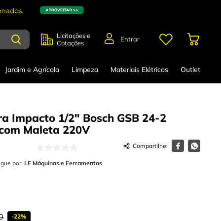
Licitações e
Entrar
Cotações
Jardim e Agrícola
Limpeza
Materiais Elétricos
Outlet
ra Impacto 1/2" Bosch GSB 24-2
com Maleta
220V
egue por:
LF Máquinas e Ferramentas
0
-
22%