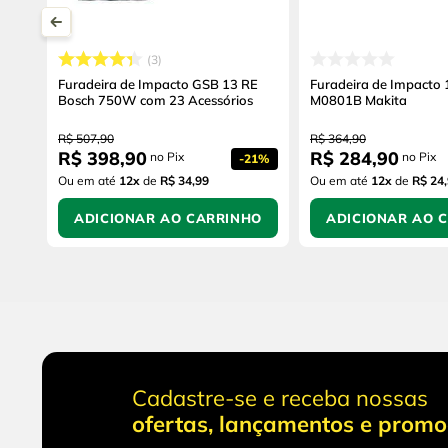
3
Furadeira de Impacto GSB 13 RE
Furadeira de Impacto
Bosch 750W com 23 Acessórios
M0801B Makita
R$
507
,
90
R$
364
,
90
R$
398
,
90
R$
284
,
90
no Pix
no Pix
-
21%
Ou em até
12
x
de
R$ 34,99
Ou em até
12
x
de
R$ 24
ADICIONAR AO CARRINHO
ADICIONAR AO 
Cadastre-se e receba nossas
ofertas, lançamentos e prom