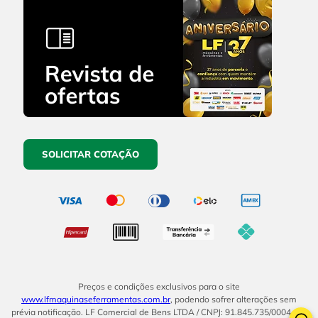
SOLICITAR COTAÇÃO
Preços e condições exclusivos para o site
www.lfmaquinaseferramentas.com.br
, podendo sofrer alterações sem
prévia notificação. LF Comercial de Bens LTDA / CNPJ: 91.845.735/0004-14.