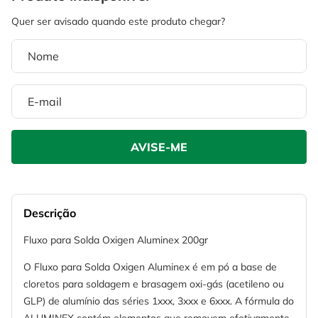
4
º
esmerilhadeira
6
º
fio
5
º
serra circular
7
º
serra copo
6
º
fio
8
º
martelete
7
º
serra copo
9
º
disco corte
8
º
martelete
10
º
chave impacto
9
º
disco corte
10
º
chave impacto
Descrição
Fluxo para Solda Oxigen Aluminex 200gr
O Fluxo para Solda Oxigen Aluminex é em pó a base de
cloretos para soldagem e brasagem oxi-gás (acetileno ou
GLP) de alumínio das séries 1xxx, 3xxx e 6xxx. A fórmula do