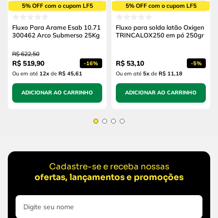
5% OFF com o cupom LF5
5% OFF com o cupom LF5
Fluxo Para Arame Esab 10.71
Fluxo para solda latão Oxigen
300462 Arco Submerso 25Kg
TRINCALOX250 em pó 250gr
R$
622
,
50
R$
519
,
90
R$
53
,
10
-
16%
-
5%
Ou em até
12
x
de
R$ 45,61
Ou em até
5
x
de
R$ 11,18
ADICIONAR AO CARRINHO
ADICIONAR AO CARRINHO
Cadastre-se e receba nossas
ofertas, lançamentos e promoções