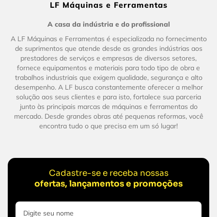
LF Máquinas e Ferramentas
A casa da indústria e do profissional
A LF Máquinas e Ferramentas é especializada no fornecimento
de suprimentos que atende desde as grandes indústrias aos
prestadores de serviços e empresas de diversos setores,
fornece equipamentos e materiais para todo tipo de obra e
trabalhos industriais que exigem qualidade, segurança e alto
desempenho. A LF busca constantemente oferecer a melhor
solução aos seus clientes e para isto, fortalece sua parceria
junto às principais marcas de máquinas e ferramentas do
mercado. Desde grandes obras até pequenas reformas, você
encontra tudo o que precisa em um só lugar!
Cadastre-se e receba nossas
ofertas, lançamentos e promoções