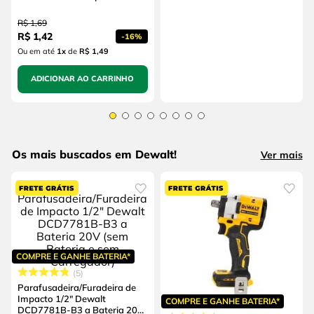
R$
1
,
69
R$
1
,
42
-
16%
Ou em até
1
x
de
R$ 1,49
ADICIONAR AO CARRINHO
Os mais buscados em Dewalt!
Ver mais
COMPRE E GANHE BATERIA*
5
Parafusadeira/Furadeira de
Impacto 1/2" Dewalt
COMPRE E GANHE BATERIA*
DCD7781B-B3 a Bateria 20V