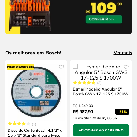
Os melhores em Bosch!
Ver mais
3
Esmerilhadeira Angular 5"
Bosch GWS 17-125 S 1700W
R$
1
.
249
,
00
R$
987
,
90
-
21%
Ou em até
12
x
de
R$ 86,66
2
Disco de Corte Bosch 4.1/2" x
ADICIONAR AO CARRINHO
1 x 7/8" Standard para Metal