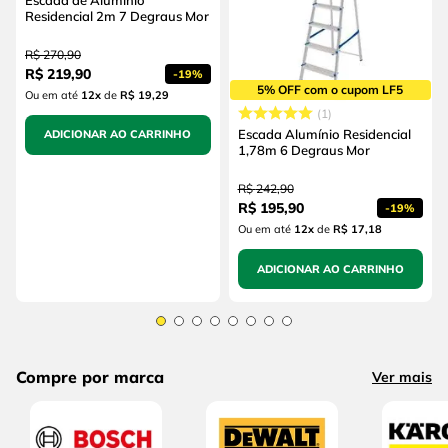
Residencial 2m 7 Degraus Mor
R$
270
,
90
R$
219
,
90
-
19%
5% OFF com o cupom LF5
Ou em até
12
x
de
R$ 19,29
1
Escada Alumínio Residencial
ADICIONAR AO CARRINHO
1,78m 6 Degraus Mor
R$
242
,
90
R$
195
,
90
-
19%
Ou em até
12
x
de
R$ 17,18
ADICIONAR AO CARRINHO
Compre por marca
Ver mais