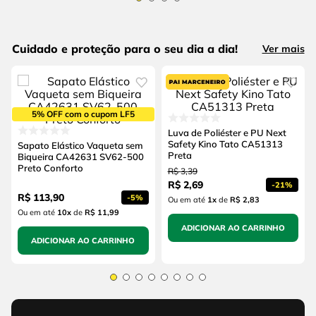
Cuidado e proteção para o seu dia a dia!
Ver mais
5% OFF com o cupom LF5
Luva de Poliéster e PU Next
Safety Kino Tato CA51313
Sapato Elástico Vaqueta sem
Preta
Biqueira CA42631 SV62-500
Preto Conforto
R$
3
,
39
R$
2
,
69
-
21%
R$
113
,
90
-
5%
Ou em até
1
x
de
R$ 2,83
Ou em até
10
x
de
R$ 11,99
ADICIONAR AO CARRINHO
ADICIONAR AO CARRINHO