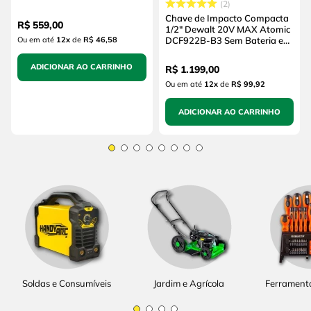
2
(sem Bateria e sem
Carregador)
Chave de Impacto Compacta
R$
559
,
00
1/2" Dewalt 20V MAX Atomic
Ou em até
12
x
de
R$ 46,58
DCF922B-B3 Sem Bateria e
Sem Carregador
ADICIONAR AO CARRINHO
R$
1
.
199
,
00
Ou em até
12
x
de
R$ 99,92
ADICIONAR AO CARRINHO
Soldas e Consumíveis
Jardim e Agrícola
Ferrament