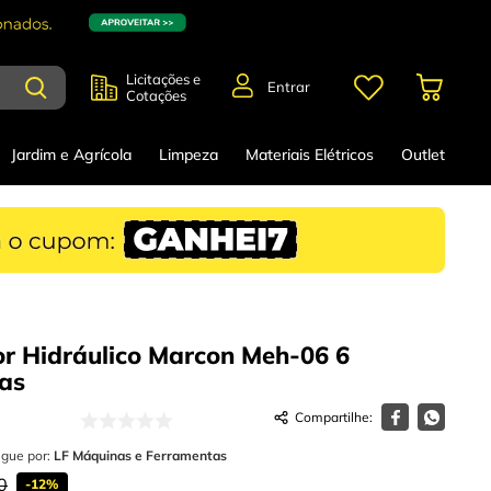
Licitações e
Entrar
Cotações
Jardim e Agrícola
Limpeza
Materiais Elétricos
Outlet
or Hidráulico Marcon Meh-06 6
as
egue por:
LF Máquinas e Ferramentas
0
-
12%