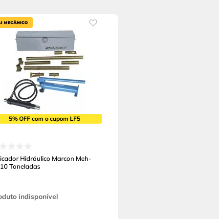
5% OFF com o cupom LF5
ticador Hidráulico Marcon Meh-
 10 Toneladas
oduto indisponível