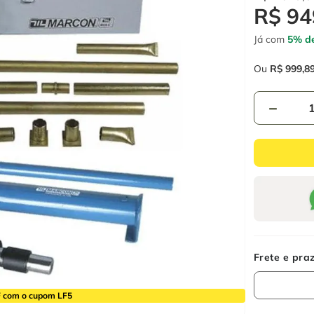
R$
94
Já com
5% de
Ou
R$
999
,
8
－
 com o cupom LF5