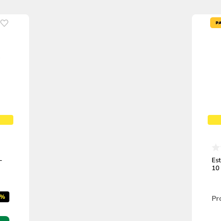
-
Es
10
2%
Pr