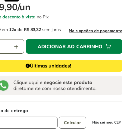
9
,
90
/
un
 desconto à vista
no Pix
9
em
12
R$
83
,
32
sem juros
Mais opções de pagamento
＋
ADICIONAR AO CARRINHO
Últimas unidades!
Não sei meu CEP