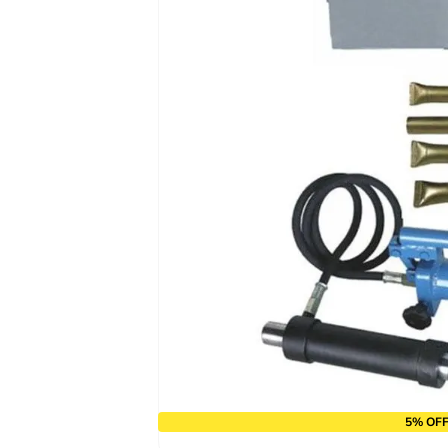
10
º
alicate
5% OFF