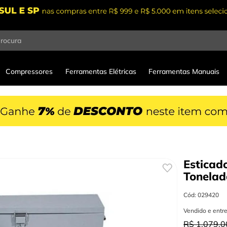
procura
Compressores
Ferramentas Elétricas
Ferramentas Manuais
Esticad
Tonelad
Cód
:
029420
Vendido e entr
R$
1
.
079
,
0