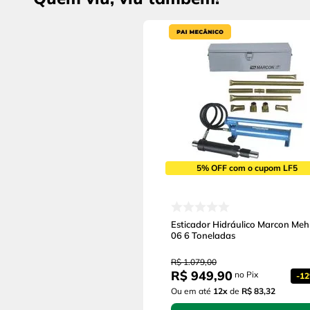
5% OFF com o cupom LF5
Esticador Hidráulico Marcon Meh
06 6 Toneladas
R$
1
.
079
,
00
R$
949
,
90
no Pix
-
1
Ou em até
12
x
de
R$ 83,32