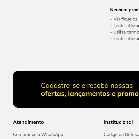
10
º
chave impacto
Nenhum prod
Verifique os
Tente utiliz
Utilize term
Tente utiliz
Cadastre-se e receba nossas
ofertas, lançamentos e prom
Atendimento
Institucional
Comprar pelo WhatsApp
Código de Defes