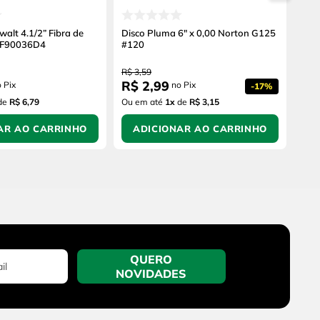
walt 4.1/2” Fibra de
Disco Pluma 6" x 0,00 Norton G125
AF90036D4
#120
R$
3
,
59
R$
2
,
99
 Pix
no Pix
-
17%
de
R$ 6,79
Ou em até
1
x
de
R$ 3,15
AR AO CARRINHO
ADICIONAR AO CARRINHO
QUERO
NOVIDADES