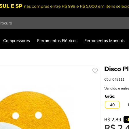
procura
Compressores
Ferramentas Elétricas
Ferramentas Manuais
Disco P
Cód
:
048111
Vendido e entr
Grão
40
R$
2
,
89
-
R$
2
,