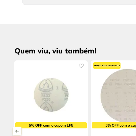
Quem viu, viu também!
5% OFF com o cupom LF5
5% OFF com o cu