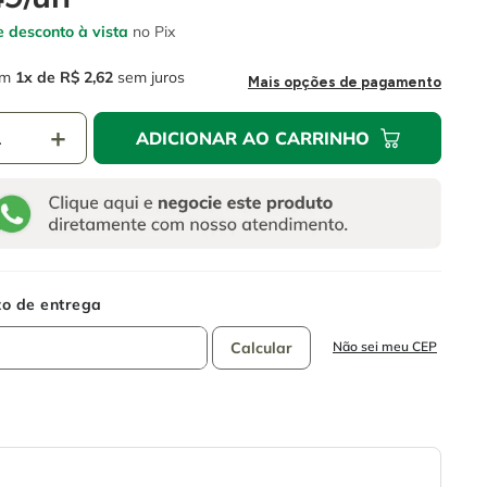
 desconto à vista
no Pix
m
1
R$
2
,
62
sem juros
Mais opções de pagamento
＋
ADICIONAR AO CARRINHO
Não sei meu CEP