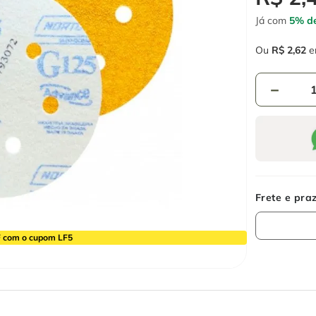
Já com
5% de
Ou
R$
2
,
62
e
－
 com o cupom LF5