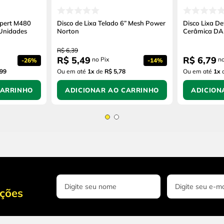
xpert M480
Disco de Lixa Telado 6” Mesh Power
Disco Lixa De
Unidades
Norton
Cerâmica D
R$
6
,
39
R$
5
,
49
R$
6
,
79
no Pix
no
-
26%
-
14%
,99
Ou em até
1
x
de
R$ 5,78
Ou em até
1
x
CARRINHO
ADICIONAR AO CARRINHO
ADICION
oções