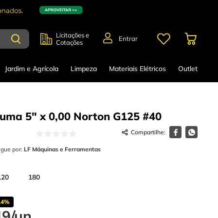
Licitações e
Entrar
Cotações
Jardim e Agrícola
Limpeza
Materiais Elétricos
Outlet
luma 5" x 0,00 Norton G125
#40
egue por:
LF Máquinas e Ferramentas
120
180
14%
49
/
un