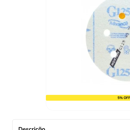
10
º
alicate
5% OFF
Descrição