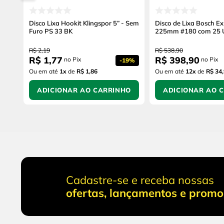
Disco Lixa Hookit Klingspor 5” - Sem
Disco de Lixa Bosch E
Furo PS 33 BK
225mm #180 com 25 
R$
2
,
19
R$
538
,
90
R$
1
,
77
R$
398
,
90
no Pix
no Pix
-
19%
Ou em até
1
x
de
R$ 1,86
Ou em até
12
x
de
R$ 34
ADICIONAR AO CARRINHO
ADICIONAR AO 
Cadastre-se e receba nossas
ofertas, lançamentos e prom