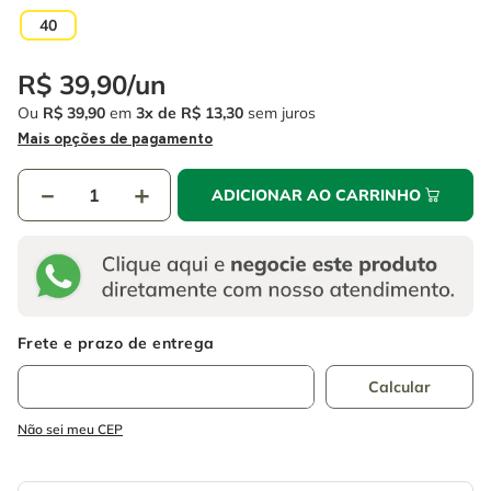
4
º
escada
6
º
fio
40
5
º
serra circular
7
º
serra copo
R$
39
,
90
/
un
6
º
fio
8
º
chave impacto
Ou
R$
39
,
90
em
3
R$
13
,
30
sem juros
7
º
serra copo
Mais opções de pagamento
9
º
cabo flexivel
8
º
chave impacto
10
º
disco corte
－
＋
ADICIONAR AO CARRINHO
9
º
cabo flexivel
10
º
disco corte
Não sei meu CEP