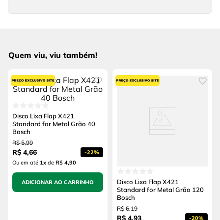
Quem viu, viu também!
Disco Lixa Flap X421
Standard for Metal Grão 40
Bosch
R$
5
,
99
R$
4
,
66
-
22%
Ou em até
1
x
de
R$ 4,90
Disco Lixa Flap X421
ADICIONAR AO CARRINHO
Standard for Metal Grão 120
Bosch
R$
6
,
19
R$
4
,
93
-
20%