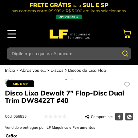
Digite aqui o que você procura
Abrasivos e Polimentos
Discos
Discos de Lixa Flap
Termos mais buscados
Digite aqui o que você procura
1
º
parafusadeira
Disco Lixa Dewalt 7” Flap-Disc Dual
Termos mais buscados
2
º
caixa ferramentas
Trim DW8422T
#40
1
º
parafusadeira
3
º
esmerilhadeira
2
º
caixa ferramentas
Cód
:
056835
4
º
escada
3
º
Vendido e entregue por:
esmerilhadeira
LF Máquinas e Ferramentas
5
º
serra circular
Grão