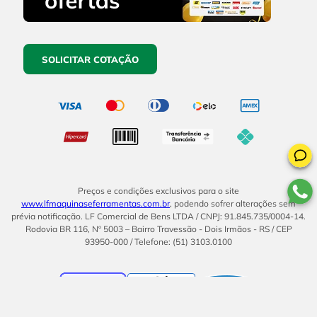
SOLICITAR COTAÇÃO
Preços e condições exclusivos para o site
www.lfmaquinaseferramentas.com.br
, podendo sofrer alterações sem
prévia notificação. LF Comercial de Bens LTDA / CNPJ: 91.845.735/0004-14.
Rodovia BR 116, Nº 5003 – Bairro Travessão - Dois Irmãos - RS / CEP
93950-000 / Telefone: (51) 3103.0100