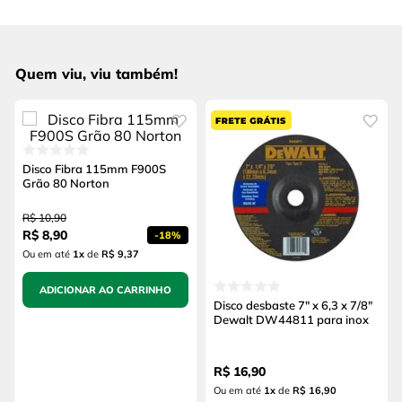
Quem viu, viu também!
Disco Fibra 115mm F900S
Grão 80 Norton
R$
10
,
90
R$
8
,
90
-
18%
Ou em até
1
x
de
R$ 9,37
ADICIONAR AO CARRINHO
Disco desbaste 7" x 6,3 x 7/8"
Dewalt DW44811 para inox
R$
16
,
90
Ou em até
1
x
de
R$ 16,90