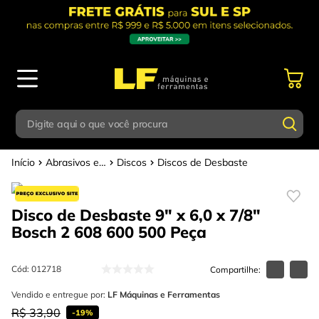
Digite aqui o que você procura
Abrasivos e Polimentos
Discos
Discos de Desbaste
Termos mais buscados
Digite aqui o que você procura
1
º
parafusadeira
Disco de Desbaste 9" x 6,0 x 7/8"
Termos mais buscados
2
º
caixa ferramentas
Bosch 2 608 600 500
Peça
1
º
parafusadeira
3
º
esmerilhadeira
2
º
caixa ferramentas
Cód
:
012718
4
º
escada
3
º
Vendido e entregue por:
esmerilhadeira
LF Máquinas e Ferramentas
5
º
serra circular
R$
33
,
90
-
19%