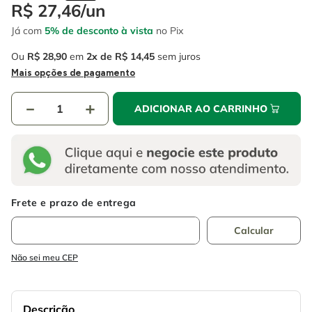
4
º
escada
R$
27
,
46
/
un
6
º
fio
Já com
5% de desconto à vista
no Pix
5
º
serra circular
7
º
serra copo
Ou
R$
28
,
90
em
2
R$
14
,
45
sem juros
6
º
fio
8
º
chave impacto
Mais opções de pagamento
7
º
serra copo
9
º
cabo flexivel
－
＋
ADICIONAR AO CARRINHO
8
º
chave impacto
10
º
disco corte
9
º
cabo flexivel
10
º
disco corte
Não sei meu CEP
Descrição