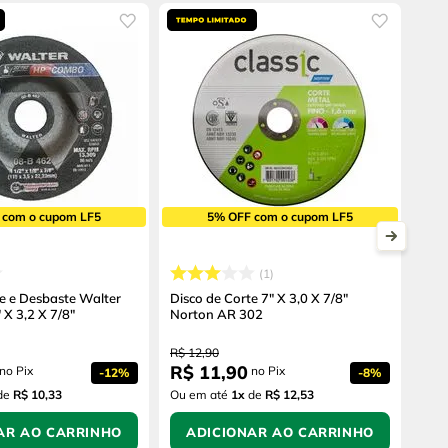
 com o cupom LF5
5% OFF com o cupom LF5
1
te e Desbaste Walter
Disco de Corte 7" X 3,0 X 7/8"
X 3,2 X 7/8"
Norton AR 302
R$
12
,
90
R$
11
,
90
no Pix
no Pix
-
12%
-
8%
de
R$ 10,33
Ou em até
1
x
de
R$ 12,53
AR AO CARRINHO
ADICIONAR AO CARRINHO