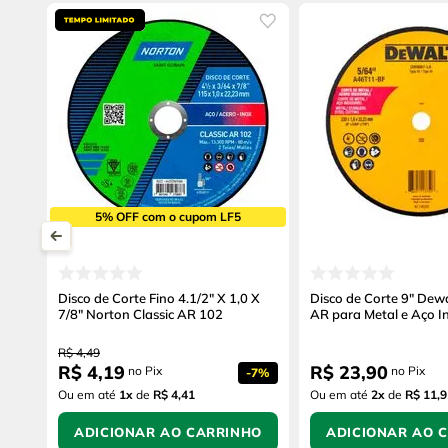
5% OFF com o cupom LF5
Disco de Corte Fino 4.1/2" X 1,0 X
Disco de Corte 9" De
7/8" Norton Classic AR 102
AR para Metal e Aço I
R$
4
,
49
R$
4
,
19
R$
23
,
90
no Pix
no Pix
-
7%
Ou em até
1
x
de
R$ 4,41
Ou em até
2
x
de
R$ 11,9
ADICIONAR AO CARRINHO
ADICIONAR AO 