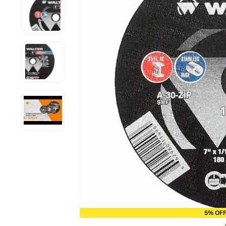
9
º
alicate
10
º
chave impacto
5% OFF