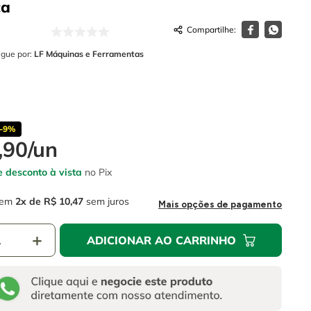
ça
egue por:
LF Máquinas e Ferramentas
-
9%
,
90
/
un
 desconto à vista
no Pix
em
2
R$
10
,
47
sem juros
Mais opções de pagamento
＋
ADICIONAR AO CARRINHO