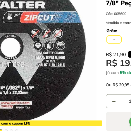
7/8"
Pe
Cód
:
005600
Vendido e entr
Grão
-
R$
21
,
90
R$
19
Já com
5% de
Ou
R$
20
,
95
－
 com o cupom LF5