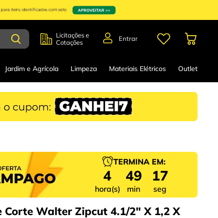
Licitações e
Entrar
Cotações
Jardim e Agrícola
Limpeza
Materiais Elétricos
Outlet
TERMINA EM:
4
49
16
hora(s)
min
seg
 Corte Walter Zipcut 4.1/2" X 1,2 X