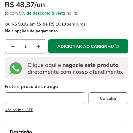
4
º
esmerilhadeira
R$
48
,
37
/
un
6
º
fio
Já com
5% de desconto à vista
no Pix
5
º
serra circular
7
º
serra copo
Ou
R$
50
,
92
em
5
R$
10
,
18
sem juros
6
º
fio
8
º
disco corte
Mais opções de pagamento
7
º
serra copo
9
º
martelete
－
＋
ADICIONAR AO CARRINHO
8
º
disco corte
10
º
chave impacto
9
º
martelete
10
º
chave impacto
Não sei meu CEP
Descrição