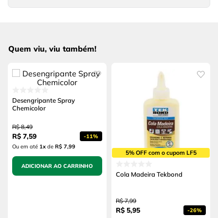
Quem viu, viu também!
Desengripante Spray
Chemicolor
R$
8
,
49
R$
7
,
59
-
11%
Ou em até
1
x
de
R$ 7,99
5% OFF com o cupom LF5
ADICIONAR AO CARRINHO
Cola Madeira Tekbond
R$
7
,
99
R$
5
,
95
-
26%