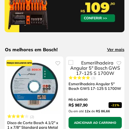
Os melhores em Bosch!
Ver mais
3
Esmerilhadeira Angular 5"
Bosch GWS 17-125 S 1700W
R$
1
.
249
,
00
R$
987
,
90
-
21%
Ou em até
12
x
de
R$ 86,66
2
Disco de Corte Bosch 4.1/2" x
ADICIONAR AO CARRINHO
1 x 7/8" Standard para Metal