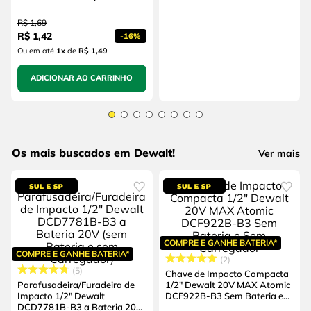
R$
1
,
69
R$
1
,
42
-
16%
Ou em até
1
x
de
R$ 1,49
ADICIONAR AO CARRINHO
Os mais buscados em Dewalt!
Ver mais
COMPRE E GANHE BATERIA*
COMPRE E GANHE BATERIA*
2
5
Chave de Impacto Compacta
Parafusadeira/Furadeira de
1/2" Dewalt 20V MAX Atomic
Impacto 1/2" Dewalt
DCF922B-B3 Sem Bateria e
DCD7781B-B3 a Bateria 20V
Sem Carregador