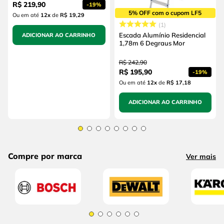
R$
219
,
90
-
19%
5% OFF com o cupom LF5
Ou em até
12
x
de
R$ 19,29
1
Escada Alumínio Residencial
ADICIONAR AO CARRINHO
1,78m 6 Degraus Mor
R$
242
,
90
R$
195
,
90
-
19%
Ou em até
12
x
de
R$ 17,18
ADICIONAR AO CARRINHO
Compre por marca
Ver mais