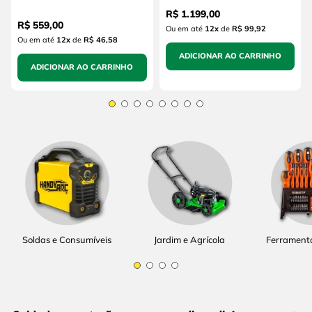
(sem Bateria e sem
R$
1
.
199
,
00
Carregador)
R$
559
,
00
Ou em até
12
x
de
R$ 99,92
Ou em até
12
x
de
R$ 46,58
ADICIONAR AO CARRINHO
ADICIONAR AO CARRINHO
Soldas e Consumíveis
Jardim e Agrícola
Ferrament