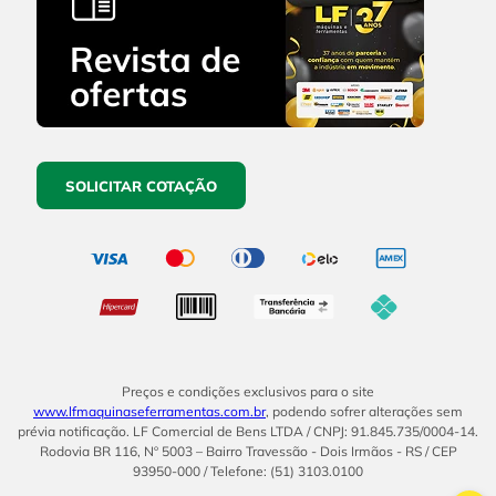
SOLICITAR COTAÇÃO
Preços e condições exclusivos para o site
www.lfmaquinaseferramentas.com.br
, podendo sofrer alterações sem
prévia notificação. LF Comercial de Bens LTDA / CNPJ: 91.845.735/0004-14.
Rodovia BR 116, Nº 5003 – Bairro Travessão - Dois Irmãos - RS / CEP
93950-000 / Telefone: (51) 3103.0100