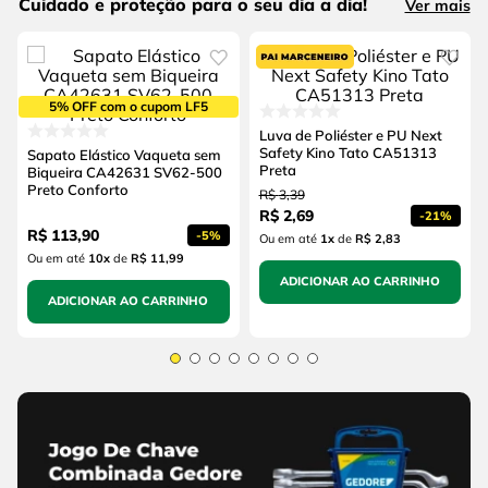
Cuidado e proteção para o seu dia a dia!
Ver mais
5% OFF com o cupom LF5
Luva de Poliéster e PU Next
Safety Kino Tato CA51313
Sapato Elástico Vaqueta sem
Preta
Biqueira CA42631 SV62-500
Preto Conforto
R$
3
,
39
R$
2
,
69
-
21%
R$
113
,
90
-
5%
Ou em até
1
x
de
R$ 2,83
Ou em até
10
x
de
R$ 11,99
ADICIONAR AO CARRINHO
ADICIONAR AO CARRINHO