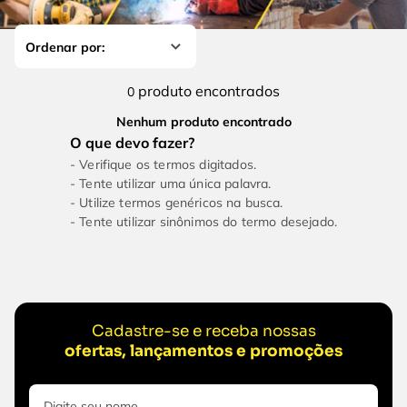
4
º
escada
6
º
fio
5
º
serra circular
7
º
serra copo
6
º
fio
8
º
chave impacto
produto
0
7
º
serra copo
9
º
cabo flexivel
Nenhum produto encontrado
8
º
chave impacto
10
º
disco corte
Verifique os termos digitados.
9
º
cabo flexivel
Tente utilizar uma única palavra.
Utilize termos genéricos na busca.
10
º
disco corte
Tente utilizar sinônimos do termo desejado.
Cadastre-se e receba nossas
ofertas, lançamentos e promoções