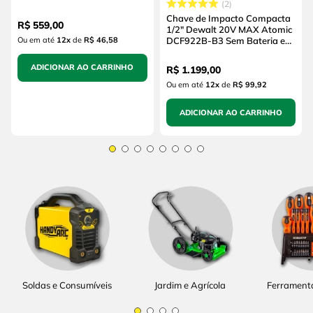
2
(sem Bateria e sem
Carregador)
Chave de Impacto Compacta
R$
559
,
00
1/2" Dewalt 20V MAX Atomic
Ou em até
12
x
de
R$ 46,58
DCF922B-B3 Sem Bateria e
Sem Carregador
ADICIONAR AO CARRINHO
R$
1
.
199
,
00
Ou em até
12
x
de
R$ 99,92
ADICIONAR AO CARRINHO
Soldas e Consumíveis
Jardim e Agrícola
Ferrament