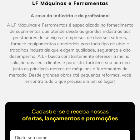
LF Máquinas e Ferramentas
A casa da indústria e do profissional
A LF Máquinas e Ferramentas é especializada no fornecimento
de suprimentos que atende desde as grandes indústrias aos
prestadores de serviços e empresas de diversos setores,
fornece equipamentos e materiais para todo tipo de obra e
trabalhos industriais que exigem qualidade, segurança e alto
desempenho. A LF busca constantemente oferecer a melhor
solução aos seus clientes e para isto, fortalece sua parceria
junto às principais marcas de máquinas e ferramentas do
mercado. Desde grandes obras até pequenas reformas, você
encontra tudo o que precisa em um só lugar!
Cadastre-se e receba nossas
ofertas, lançamentos e promoções