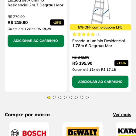
Residencial 2m 7 Degraus Mor
R$
270
,
90
R$
219
,
90
-
19%
5% OFF com o cupom LF5
Ou em até
12
x
de
R$ 19,29
1
Escada Alumínio Residencial
ADICIONAR AO CARRINHO
1,78m 6 Degraus Mor
R$
242
,
90
R$
195
,
90
-
19%
Ou em até
12
x
de
R$ 17,18
ADICIONAR AO CARRINHO
Compre por marca
Ver mais