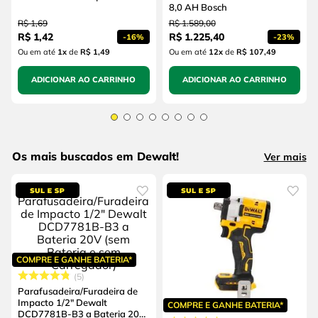
8,0 AH Bosch
R$
1
,
69
R$
1
.
589
,
00
R$
1
,
42
R$
1
.
225
,
40
-
16%
-
23%
Ou em até
1
x
de
R$ 1,49
Ou em até
12
x
de
R$ 107,49
ADICIONAR AO CARRINHO
ADICIONAR AO CARRINHO
Os mais buscados em Dewalt!
Ver mais
COMPRE E GANHE BATERIA*
5
Parafusadeira/Furadeira de
Impacto 1/2" Dewalt
COMPRE E GANHE BATERIA*
DCD7781B-B3 a Bateria 20V