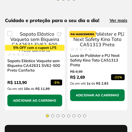
Cuidado e proteção para o seu dia a dia!
Ver mais
5% OFF com o cupom LF5
Luva de Poliéster e PU Next
Safety Kino Tato CA51313
Sapato Elástico Vaqueta sem
Preta
Biqueira CA42631 SV62-500
Preto Conforto
R$
3
,
39
R$
2
,
69
-
21%
R$
113
,
90
-
5%
Ou em até
1
x
de
R$ 2,83
Ou em até
10
x
de
R$ 11,99
ADICIONAR AO CARRINHO
ADICIONAR AO CARRINHO