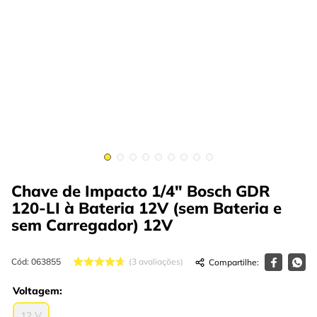
4
º
esmerilhadeira
6
º
fio
5
º
serra circular
7
º
serra copo
6
º
fio
8
º
martelete
7
º
serra copo
9
º
disco corte
8
º
martelete
10
º
chave impacto
9
º
disco corte
10
º
chave impacto
Chave de Impacto 1/4" Bosch GDR
120-LI à Bateria 12V (sem Bateria e
sem Carregador)
12V
Cód
:
063855
3
avaliações
Voltagem
12 V