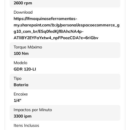
2600 rpm
Download
https://lfmaquinaseferramentas-
my.sharepoint.com/:b:/g/personal/espacoecommerce_g
g10_com_br/ESq0fedKjfBAhcNA4p-
ATlIBY2EYFaYxtw4_npFPoozCDA?e=6riGbv
Torque Máximo
100 Nm
Modelo
GDR 120-LI
Tipo
Bateria
Encaixe
1/4"
Impactos por Minuto
3300 ipm
Itens Inclusos