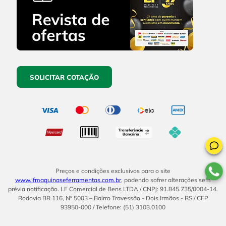
SOLICITAR COTAÇÃO
Preços e condições exclusivos para o site
www.lfmaquinaseferramentas.com.br
, podendo sofrer alterações sem
prévia notificação. LF Comercial de Bens LTDA / CNPJ: 91.845.735/0004-14.
Rodovia BR 116, Nº 5003 – Bairro Travessão - Dois Irmãos - RS / CEP
93950-000 / Telefone: (51) 3103.0100