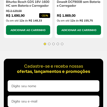
Biturbo Bosch GDS 18V-1600
Dewalt DCF900B sem Bateria
HC sem Bateria e Carregador
e Carregador
R$
2
.
129
,
00
R$
1
.
690
,
90
R$
1
.
869
,
00
-
21%
Ou em até
12
x
de
R$ 148,33
Ou em até
12
x
de
R$ 155,75
ADICIONAR AO CARRINHO
ADICIONAR AO CARRINHO
Cadastre-se e receba nossas
ofertas, lançamentos e promoções