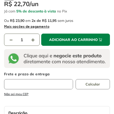
4
º
escada
R$
22
,
70
/
un
6
º
serra copo
Já com
5% de desconto à vista
no Pix
5
º
serra circular
7
º
luva
Ou
R$
23
,
90
em
2
R$
11
,
95
sem juros
6
º
serra copo
8
º
fio
Mais opções de pagamento
7
º
luva
9
º
lavadora alta pressão
－
＋
ADICIONAR AO CARRINHO
8
º
fio
10
º
alicate
9
º
lavadora alta pressão
10
º
alicate
Não sei meu CEP
Descrição