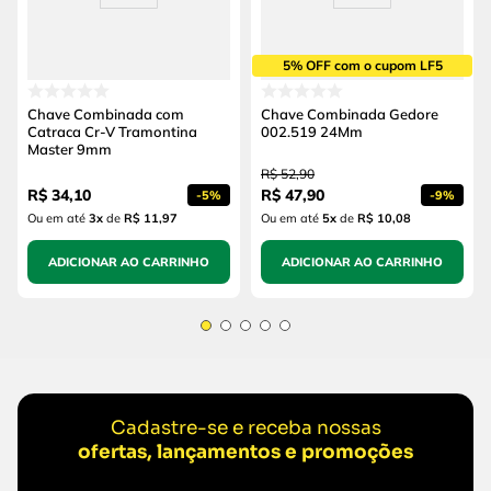
5% OFF com o cupom LF5
Chave Combinada com
Chave Combinada Gedore
Catraca Cr-V Tramontina
002.519 24Mm
Master 9mm
R$
52
,
90
R$
34
,
10
R$
47
,
90
-
5%
-
9%
Ou em até
3
x
de
R$ 11,97
Ou em até
5
x
de
R$ 10,08
ADICIONAR AO CARRINHO
ADICIONAR AO CARRINHO
Cadastre-se e receba nossas
ofertas, lançamentos e promoções