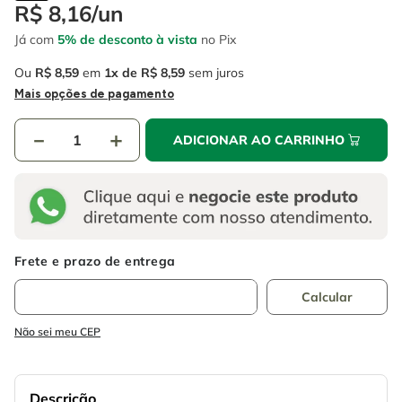
4
º
escada
R$
8
,
16
/
un
6
º
fio
Já com
5% de desconto à vista
no Pix
5
º
serra circular
7
º
serra copo
Ou
R$
8
,
59
em
1
R$
8
,
59
sem juros
6
º
fio
8
º
chave impacto
Mais opções de pagamento
7
º
serra copo
9
º
cabo flexivel
－
＋
ADICIONAR AO CARRINHO
8
º
chave impacto
10
º
disco corte
9
º
cabo flexivel
10
º
disco corte
Não sei meu CEP
Descrição