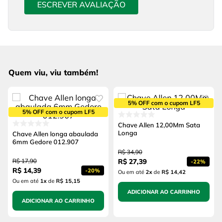
ESCREVER AVALIAÇÃO
Quem viu, viu também!
5% OFF com o cupom LF5
5% OFF com o cupom LF5
Chave Allen 12,00Mm Sata
Longa
Chave Allen longa abaulada
6mm Gedore 012.907
R$
34
,
90
R$
17
,
90
R$
27
,
39
-
22%
R$
14
,
39
-
20%
Ou em até
2
x
de
R$ 14,42
Ou em até
1
x
de
R$ 15,15
ADICIONAR AO CARRINHO
ADICIONAR AO CARRINHO