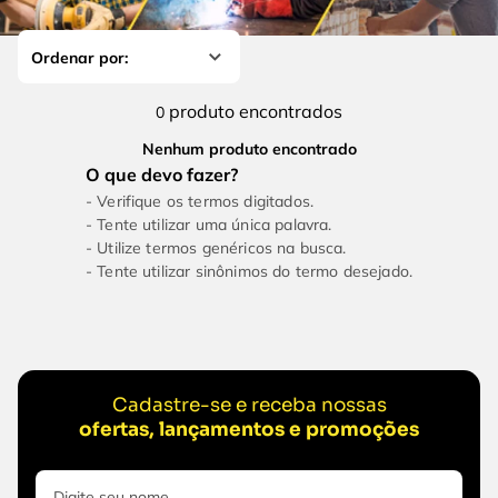
4
º
escada
6
º
fio
5
º
serra circular
7
º
chave impacto
6
º
fio
8
º
disco corte
produto
0
7
º
chave impacto
9
º
cabo flexivel
Nenhum produto encontrado
8
º
disco corte
10
º
serra copo
Verifique os termos digitados.
9
º
cabo flexivel
Tente utilizar uma única palavra.
Utilize termos genéricos na busca.
10
º
serra copo
Tente utilizar sinônimos do termo desejado.
Cadastre-se e receba nossas
ofertas, lançamentos e promoções