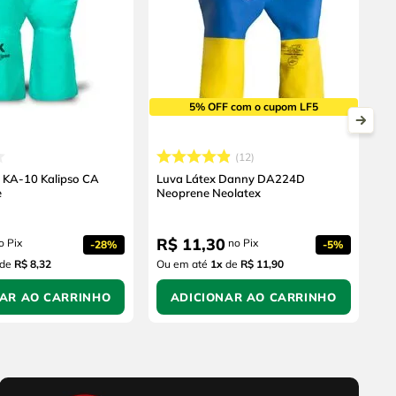
5% OFF com o cupom LF5
12
ca KA-10 Kalipso CA
Luva Látex Danny DA224D
e
Neoprene Neolatex
R$
11
,
30
o Pix
no Pix
-
28%
-
5%
de
R$ 8,32
Ou em até
1
x
de
R$ 11,90
NAR AO CARRINHO
ADICIONAR AO CARRINHO