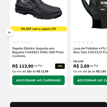
5% OFF com o cupom LF5
Sapato Elástico Vaqueta sem
Luva de Poliéster e PU
Biqueira CA42631 SV62-500 Preto
Kino Tato CA51313 Pr
Conforto
R$
3
,
39
R$
113
,
90
R$
2
,
69
no Pix
no Pix
-
5%
Ou em até
10
x
de
R$ 11,99
Ou em até
1
x
de
R$ 2,83
ADICIONAR AO CARRINHO
ADICIONAR AO C