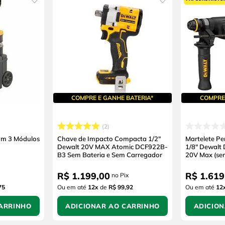
COMPRE E GANHE BATERIA*
COMPRE 
2
om 3 Módulos
Chave de Impacto Compacta 1/2"
Martelete P
Dewalt 20V MAX Atomic DCF922B-
1/8" Dewalt
B3 Sem Bateria e Sem Carregador
20V Max (se
Carregador)
R$
1
.
199
,
00
R$
1
.
619
no Pix
75
Ou em até
12
x
de
R$ 99,92
Ou em até
12
ARRINHO
ADICIONAR AO CARRINHO
ADICIO