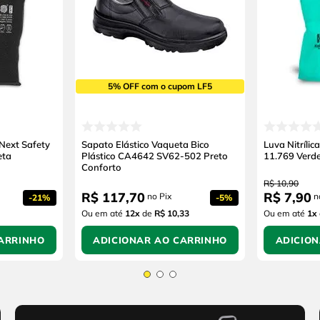
5% OFF com o cupom LF5
 Next Safety
Sapato Elástico Vaqueta Bico
Luva Nitríli
eta
Plástico CA4642 SV62-502 Preto
11.769 Verd
Conforto
R$
10
,
90
R$
117
,
70
R$
7
,
90
no Pix
n
-
21%
-
5%
Ou em até
12
x
de
R$ 10,33
Ou em até
1
x
ARRINHO
ADICIONAR AO CARRINHO
ADICIO