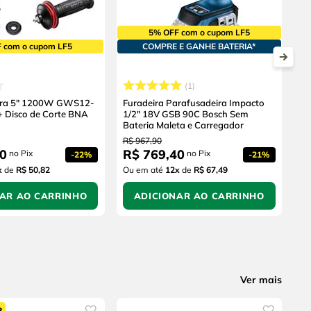
5% OFF com o cupom LF5
 com o cupom LF5
COMPRE E GANHE BATERIA*
1
eira 5" 1200W GWS12-
Furadeira Parafusadeira Impacto
+ Disco de Corte BNA
1/2" 18V GSB 90C Bosch Sem
Bateria Maleta e Carregador
R$
967
,
90
0
R$
769
,
40
no Pix
no Pix
-
22%
-
21%
x
de
R$ 50,82
Ou em até
12
x
de
R$ 67,49
NAR AO CARRINHO
ADICIONAR AO CARRINHO
Ver mais