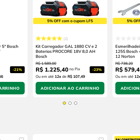
5% OFF com o cupom LF5
5% OFF
2
r 5" Bosch
Kit Carregador GAL 1880 CV e 2
Esmerilhad
W
Baterias PROCORE 18V 8,0 AH
125S Bosch 
Bosch
12 Norton
R$
1
.
589
,
00
R$
738
,
20
R$
1
.
225
,
40
R$
579
,
4
no Pix
-
21%
-
23%
66
Ou em até
12
x
de
R$ 107,49
Ou em até
12
ARRINHO
ADICIONAR AO CARRINHO
ADICIO