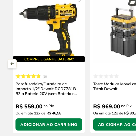
COMPRE E GANHE BATERIA*
5
Parafusadeira/Furadeira de
Torre Modular Móvel c
Impacto 1/2" Dewalt DCD7781B-
Tstak Dewalt
B3 a Bateria 20V (sem Bateria e
sem Carregador)
R$
559
,
00
R$
969
,
00
no Pix
no Pix
Ou em até
12
x
de
R$ 46,58
Ou em até
12
x
de
R$ 80,
ADICIONAR AO CARRINHO
ADICIONAR AO C