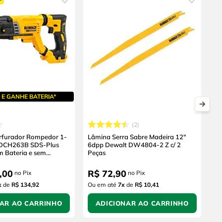
E GANHE BATERIA*
2
erfurador Rompedor 1-
Lâmina Serra Sabre Madeira 12"
 DCH263B SDS-Plus
6dpp Dewalt DW4804-2 Z c/ 2
m Bateria e sem
Peças
,
00
R$
72
,
90
no Pix
no Pix
x
de
R$ 134,92
Ou em até
7
x
de
R$ 10,41
NAR AO CARRINHO
ADICIONAR AO CARRINHO