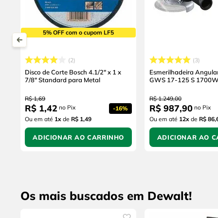
5% OFF com o cupom LF5
2
3
Disco de Corte Bosch 4.1/2" x 1 x
Esmerilhadeira Angula
7/8" Standard para Metal
GWS 17-125 S 1700
R$
1
,
69
R$
1
.
249
,
00
R$
1
,
42
R$
987
,
90
no Pix
no Pix
-
16%
Ou em até
1
x
de
R$ 1,49
Ou em até
12
x
de
R$ 86,
ADICIONAR AO CARRINHO
ADICIONAR AO C
Os mais buscados em Dewalt!