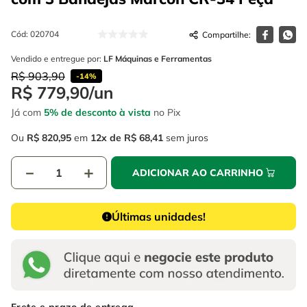
4
º
escada
6
º
serra copo
5
º
serra circular
Cód
:
020704
7
º
luva
6
º
serra copo
Vendido e entregue por:
LF Máquinas e Ferramentas
8
º
fio
R$
903
,
90
-
14%
7
º
luva
9
º
lavadora alta pressão
R$
779
,
90
/
un
8
º
fio
Já com
5% de desconto à vista
no Pix
10
º
chave impacto
9
º
lavadora alta pressão
Ou
R$
820
,
95
em
12
R$
68
,
41
sem juros
10
º
chave impacto
－
＋
ADICIONAR AO CARRINHO
Últimas unidades!