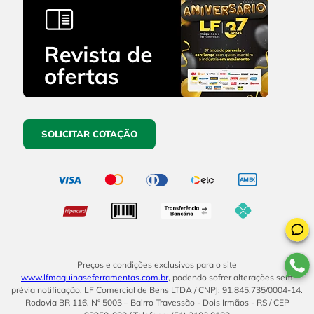
SOLICITAR COTAÇÃO
Preços e condições exclusivos para o site
www.lfmaquinaseferramentas.com.br
, podendo sofrer alterações sem
prévia notificação. LF Comercial de Bens LTDA / CNPJ: 91.845.735/0004-14.
Rodovia BR 116, Nº 5003 – Bairro Travessão - Dois Irmãos - RS / CEP