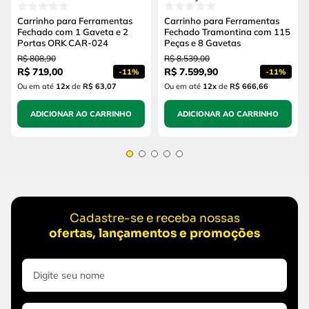
Carrinho para Ferramentas
Carrinho para Ferramentas
Fechado com 1 Gaveta e 2
Fechado Tramontina com 115
Portas ORK CAR-024
Peças e 8 Gavetas
R$
808
,
90
R$
8
.
539
,
00
R$
719
,
00
R$
7
.
599
,
90
-
11%
-
11%
Ou em até
12
x
de
R$ 63,07
Ou em até
12
x
de
R$ 666,66
ADICIONAR AO CARRINHO
ADICIONAR AO CARRINHO
Cadastre-se e receba nossas
ofertas, lançamentos e promoções