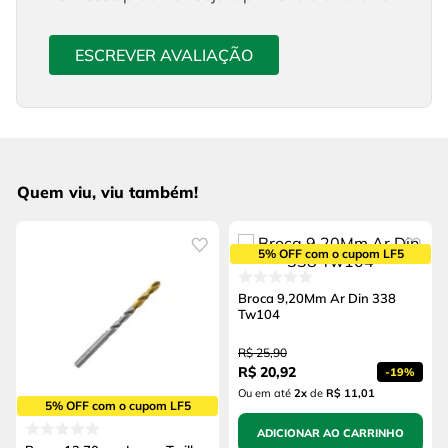
ESCREVER AVALIAÇÃO
Quem viu, viu também!
5% OFF com o cupom LF5
Broca 9,20Mm Ar Din 338
Tw104
R$
25
,
90
R$
20
,
92
-
19%
Ou em até
2
x
de
R$ 11,01
5% OFF com o cupom LF5
ADICIONAR AO CARRINHO