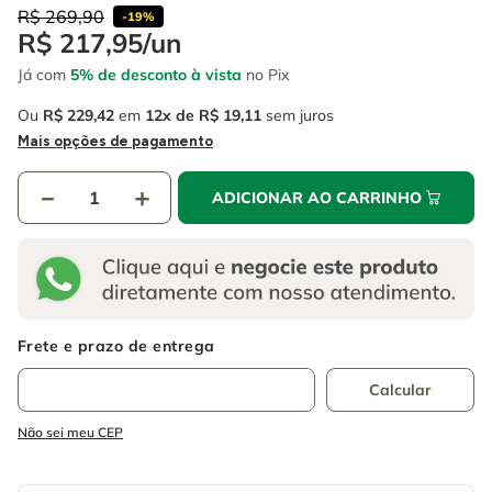
4
º
escada
6
º
fio
R$
269
,
90
-
19%
R$
217
,
95
/
un
5
º
serra circular
7
º
serra copo
Já com
5% de desconto à vista
no Pix
6
º
fio
8
º
chave impacto
Ou
R$
229
,
42
em
12
R$
19
,
11
sem juros
7
º
serra copo
9
º
cabo flexivel
Mais opções de pagamento
8
º
chave impacto
10
º
disco corte
－
＋
ADICIONAR AO CARRINHO
9
º
cabo flexivel
10
º
disco corte
Não sei meu CEP