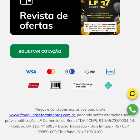
SOLICITAR COTAÇÃO
Preços e condições exclusivos para o site
www.lfmaquinaseferramentas.com.br
, podendo sofrer alterações sem
prévia notificação. LF Comercial de Bens LTDA / CNPJ: 91.845.735/0004-14.
Rodovia BR 116, Nº 5003 – Bairro Travessão - Dois Irmãos - RS / CEP
93950-000 / Telefone: (51) 3103.0100