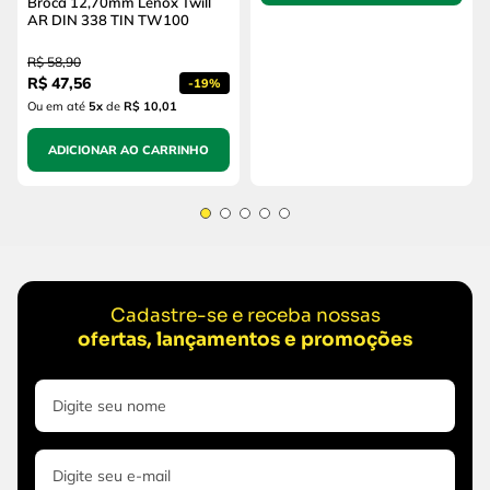
Broca 12,70mm Lenox Twill
AR DIN 338 TIN TW100
R$
58
,
90
R$
47
,
56
-
19%
Ou em até
5
x
de
R$ 10,01
ADICIONAR AO CARRINHO
Cadastre-se e receba nossas
ofertas, lançamentos e promoções