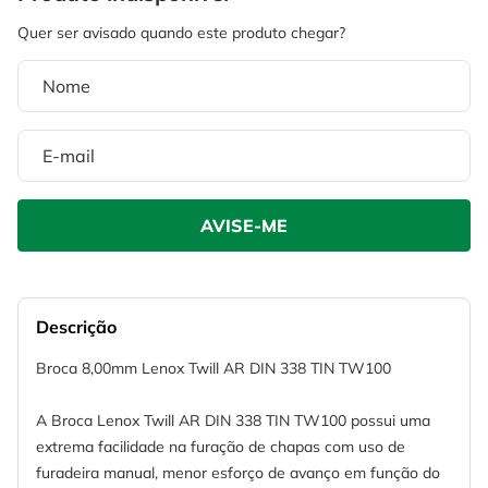
4
º
escada
6
º
fio
5
º
serra circular
7
º
chave impacto
6
º
fio
8
º
disco corte
7
º
chave impacto
9
º
cabo flexivel
8
º
disco corte
10
º
serra copo
9
º
cabo flexivel
10
º
serra copo
Descrição
Broca 8,00mm Lenox Twill AR DIN 338 TIN TW100
A Broca Lenox Twill AR DIN 338 TIN TW100 possui uma
extrema facilidade na furação de chapas com uso de
furadeira manual, menor esforço de avanço em função do