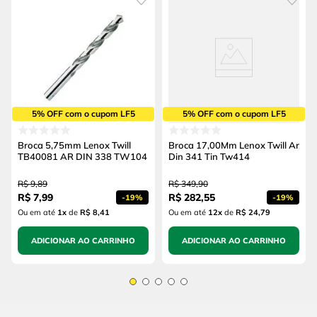
5% OFF com o cupom LF5
5% OFF com o cupom LF5
Broca 5,75mm Lenox Twill
Broca 17,00Mm Lenox Twill Ar
TB40081 AR DIN 338 TW104
Din 341 Tin Tw414
R$
9
,
89
R$
349
,
90
R$
7
,
99
R$
282
,
55
-
19%
-
19%
Ou em até
1
x
de
R$ 8,41
Ou em até
12
x
de
R$ 24,79
ADICIONAR AO CARRINHO
ADICIONAR AO CARRINHO