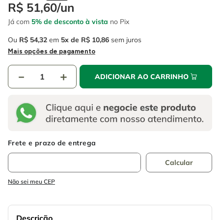
4
º
escada
R$
51
,
60
/
un
6
º
fio
Já com
5% de desconto à vista
no Pix
5
º
serra circular
7
º
serra copo
Ou
R$
54
,
32
em
5
R$
10
,
86
sem juros
6
º
fio
8
º
chave impacto
Mais opções de pagamento
7
º
serra copo
9
º
cabo flexivel
－
＋
ADICIONAR AO CARRINHO
8
º
chave impacto
10
º
disco corte
9
º
cabo flexivel
10
º
disco corte
Não sei meu CEP
Descrição