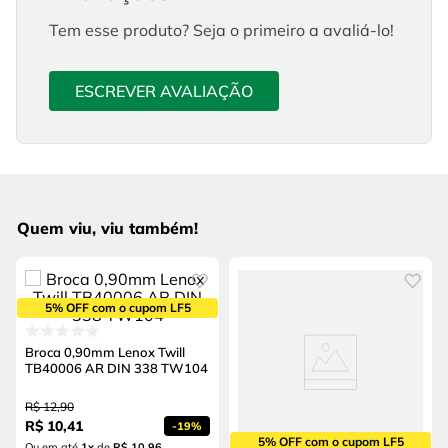
Tem esse produto? Seja o primeiro a avaliá-lo!
ESCREVER AVALIAÇÃO
Quem viu, viu também!
5% OFF com o cupom LF5
Broca 0,90mm Lenox Twill
TB40006 AR DIN 338 TW104
R$
12
,
90
R$
10
,
41
-
19%
5% OFF com o cupom LF5
Ou em até
1
x
de
R$ 10,96