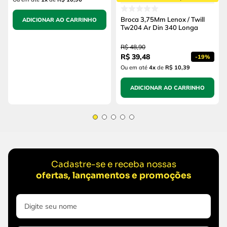
Broca 3,75Mm Lenox / Twill
ADICIONAR AO CARRINHO
Tw204 Ar Din 340 Longa
R$
48
,
90
R$
39
,
48
-
19%
Ou em até
4
x
de
R$ 10,39
ADICIONAR AO CARRINHO
Cadastre-se e receba nossas
ofertas, lançamentos e promoções