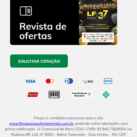
SOLICITAR COTAÇÃO
Preços e condições exclusivos para o site
www.lfmaquinaseferramentas.com.br
, podendo sofrer alterações sem
prévia notificação. LF Comercial de Bens LTDA / CNPJ: 91.845.735/0004-14.
Rodovia BR 116, Nº 5003 – Bairro Travessão - Dois Irmãos - RS / CEP