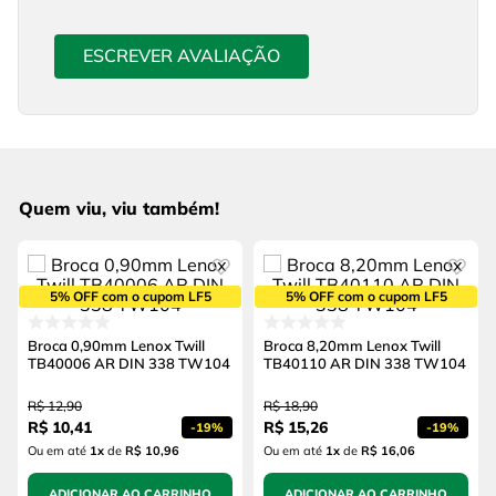
ESCREVER AVALIAÇÃO
Quem viu, viu também!
5% OFF com o cupom LF5
5% OFF com o cupom LF5
Broca 0,90mm Lenox Twill
Broca 8,20mm Lenox Twill
TB40006 AR DIN 338 TW104
TB40110 AR DIN 338 TW104
R$
12
,
90
R$
18
,
90
R$
10
,
41
R$
15
,
26
-
19%
-
19%
Ou em até
1
x
de
R$ 10,96
Ou em até
1
x
de
R$ 16,06
ADICIONAR AO CARRINHO
ADICIONAR AO CARRINHO