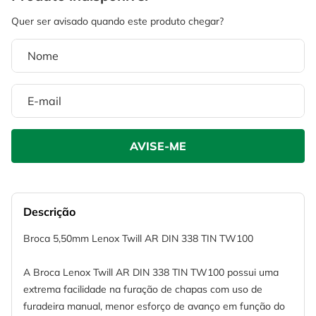
4
º
esmerilhadeira
6
º
fio
5
º
serra circular
7
º
serra copo
6
º
fio
8
º
martelete
7
º
serra copo
9
º
disco corte
8
º
martelete
10
º
chave impacto
9
º
disco corte
10
º
chave impacto
Descrição
Broca 5,50mm Lenox Twill AR DIN 338 TIN TW100
A Broca Lenox Twill AR DIN 338 TIN TW100 possui uma
extrema facilidade na furação de chapas com uso de
furadeira manual, menor esforço de avanço em função do