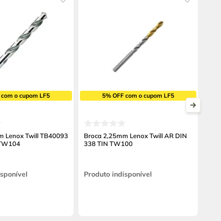
 com o cupom LF5
5% OFF com o cupom LF5
m Lenox Twill TB40093
Broca 2,25mm Lenox Twill AR DIN
 TW104
338 TIN TW100
isponível
Produto indisponível