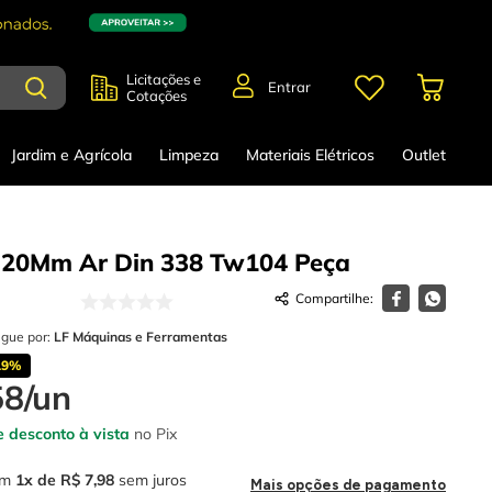
Licitações e
Entrar
Cotações
Jardim e Agrícola
Limpeza
Materiais Elétricos
Outlet
,20Mm Ar Din 338 Tw104
Peça
egue por:
LF Máquinas e Ferramentas
19%
58
/
un
 desconto à vista
no Pix
m
1
R$
7
,
98
sem juros
Mais opções de pagamento