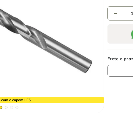
－
 com o cupom LF5