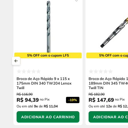
5% OFF com o cupom LF5
5% OFF com o cu
Broca de Aço Rápido 9 x 115 x
Broca de Aço Rápido 1
175mm DIN 340 TW204 Lenox
189mm DIN 345 TW4
Twill
Twill TIN
R$
116
,
90
R$
182
,
90
R$
94
,
39
R$
147
,
69
no Pix
no Pix
-
19%
Ou em até
9
x
de
R$ 11,04
Ou em até
12
x
de
R$ 12
ADICIONAR AO CARRINHO
ADICIONAR AO 