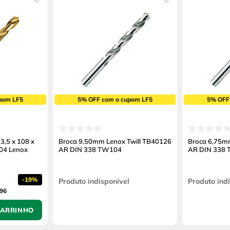
pom LF5
5% OFF com o cupom LF5
5% OFF
3,5 x 108 x
Broca 9,50mm Lenox Twill TB40126
Broca 6,75m
04 Lenox
AR DIN 338 TW104
AR DIN 338
-
19%
Produto indisponível
Produto ind
,96
CARRINHO