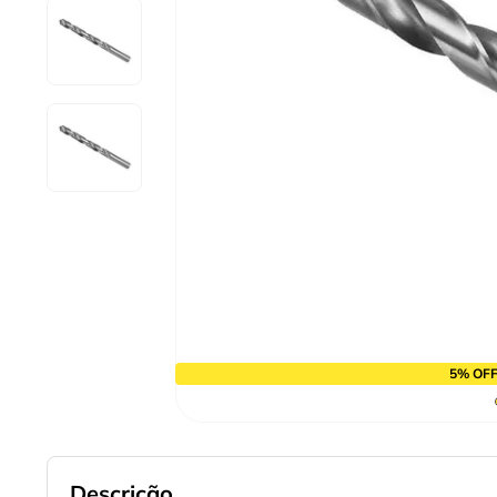
9
º
cabo flexivel
10
º
disco corte
5% OFF
Descrição