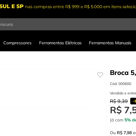
procura
Compressores
Ferramentas Elétricas
Ferramentas Manuais
Broca 5
Cód
:
000600
Vendido e entr
R$
9
,
39
-
R$
7
,
Já com
5% de
Ou
R$
7
,
98
e