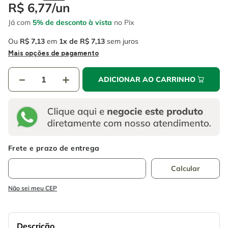
4
º
escada
R$
6
,
77
/
un
6
º
serra copo
Já com
5% de desconto à vista
no Pix
5
º
serra circular
7
º
luva
Ou
R$
7
,
13
em
1
R$
7
,
13
sem juros
6
º
serra copo
8
º
fio
Mais opções de pagamento
7
º
luva
9
º
lavadora alta pressão
－
＋
ADICIONAR AO CARRINHO
8
º
fio
10
º
alicate
9
º
lavadora alta pressão
10
º
alicate
Não sei meu CEP
Descrição