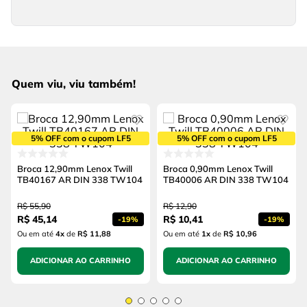
Quem viu, viu também!
5% OFF com o cupom LF5
5% OFF com o cupom LF5
Broca 12,90mm Lenox Twill
Broca 0,90mm Lenox Twill
TB40167 AR DIN 338 TW104
TB40006 AR DIN 338 TW104
R$
55
,
90
R$
12
,
90
R$
45
,
14
R$
10
,
41
-
19%
-
19%
Ou em até
4
x
de
R$ 11,88
Ou em até
1
x
de
R$ 10,96
ADICIONAR AO CARRINHO
ADICIONAR AO CARRINHO