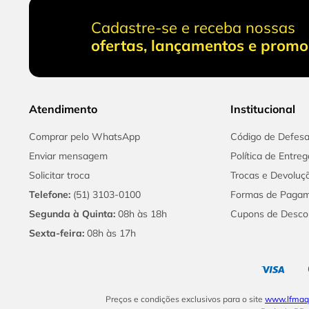
Cadastre-se e receba nossas
ofertas, lançamentos e prom
Atendimento
Institucional
Comprar pelo WhatsApp
Código de Defes
Enviar mensagem
Política de Entreg
Solicitar troca
Trocas e Devoluç
Telefone:
(51) 3103-0100
Formas de Paga
Segunda à Quinta:
08h às 18h
Cupons de Desco
Sexta-feira:
08h às 17h
Preços e condições exclusivos para o site
www.lfmaqu