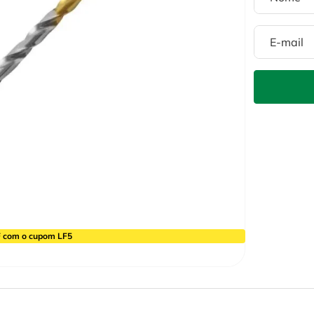
 com o cupom LF5