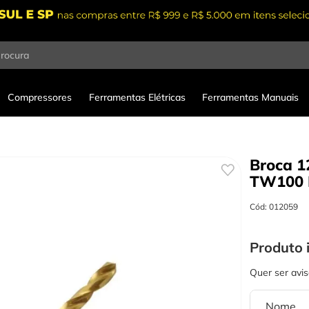
procura
Compressores
Ferramentas Elétricas
Ferramentas Manuais
Broca 1
TW100
Cód
:
012059