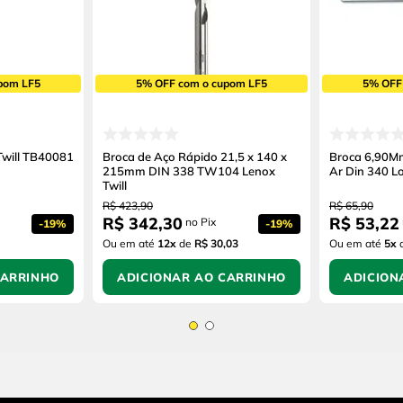
pom LF5
5% OFF com o cupom LF5
5% OFF
will TB40081
Broca de Aço Rápido 21,5 x 140 x
Broca 6,90Mm
215mm DIN 338 TW104 Lenox
Ar Din 340 L
Twill
R$
423
,
90
R$
65
,
90
R$
342
,
30
R$
53
,
22
no Pix
-
19%
-
19%
Ou em até
12
x
de
R$ 30,03
Ou em até
5
x
CARRINHO
ADICIONAR AO CARRINHO
ADICION