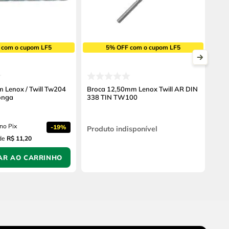
 com o cupom LF5
5% OFF com o cupom LF5
 Lenox / Twill Tw204
Broca 12,50mm Lenox Twill AR DIN
onga
338 TIN TW100
no Pix
-
19%
Produto indisponível
de
R$ 11,20
AR AO CARRINHO