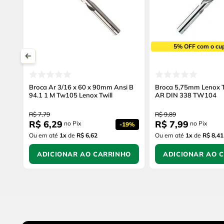
5% OFF com o cu
Broca Ar 3/16 x 60 x 90mm Ansi B
Broca 5,75mm Lenox T
94.1 1 M Tw105 Lenox Twill
AR DIN 338 TW104
R$
7
,
79
R$
9
,
89
R$
6
,
29
R$
7
,
99
no Pix
no Pix
-
19%
Ou em até
1
x
de
R$ 6,62
Ou em até
1
x
de
R$ 8,41
ADICIONAR AO CARRINHO
ADICIONAR AO 