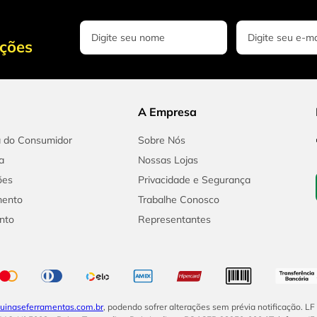
oções
A Empresa
a do Consumidor
Sobre Nós
a
Nossas Lojas
ões
Privacidade e Segurança
mento
Trabalhe Conosco
nto
Representantes
inaseferramentas.com.br
, podendo sofrer alterações sem prévia notificação. L