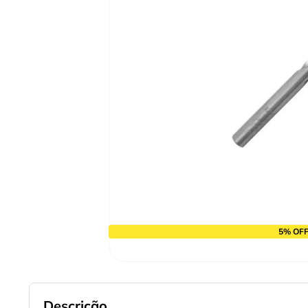
10
º
chave impacto
5% OFF
Descrição