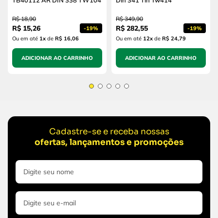
TB40112 AR DIN 338 TW104
Din 341 Tin Tw414
R$
18
,
90
R$
349
,
90
R$
15
,
26
R$
282
,
55
-
19%
-
19%
Ou em até
1
x
de
R$ 16,06
Ou em até
12
x
de
R$ 24,79
ADICIONAR AO CARRINHO
ADICIONAR AO CARRINHO
Cadastre-se e receba nossas
ofertas, lançamentos e promoções