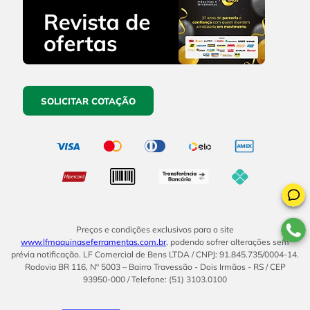
SOLICITAR COTAÇÃO
Preços e condições exclusivos para o site
www.lfmaquinaseferramentas.com.br
, podendo sofrer alterações sem
prévia notificação. LF Comercial de Bens LTDA / CNPJ: 91.845.735/0004-14.
Rodovia BR 116, Nº 5003 – Bairro Travessão - Dois Irmãos - RS / CEP
93950-000 / Telefone: (51) 3103.0100