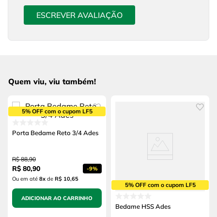
ESCREVER AVALIAÇÃO
Quem viu, viu também!
5% OFF com o cupom LF5
Porta Bedame Reto 3/4 Ades
R$
88
,
90
R$
80
,
90
-
9%
Ou em até
8
x
de
R$ 10,65
5% OFF com o cupom LF5
ADICIONAR AO CARRINHO
Bedame HSS Ades