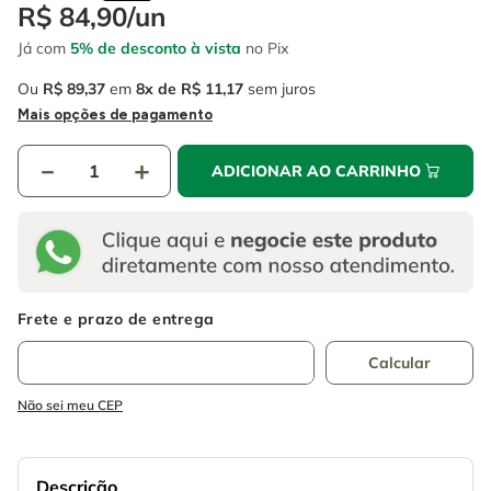
4
º
escada
R$
84
,
90
/
un
6
º
serra copo
Já com
5% de desconto à vista
no Pix
5
º
serra circular
7
º
luva
Ou
R$
89
,
37
em
8
R$
11
,
17
sem juros
6
º
serra copo
8
º
fio
Mais opções de pagamento
7
º
luva
9
º
lavadora alta pressão
－
＋
ADICIONAR AO CARRINHO
8
º
fio
10
º
alicate
9
º
lavadora alta pressão
10
º
alicate
Não sei meu CEP
Descrição