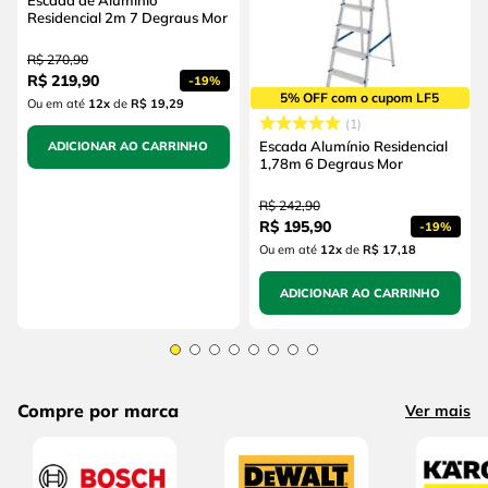
Residencial 2m 7 Degraus Mor
R$
270
,
90
R$
219
,
90
-
19%
5% OFF com o cupom LF5
Ou em até
12
x
de
R$ 19,29
1
Escada Alumínio Residencial
ADICIONAR AO CARRINHO
1,78m 6 Degraus Mor
R$
242
,
90
R$
195
,
90
-
19%
Ou em até
12
x
de
R$ 17,18
ADICIONAR AO CARRINHO
Compre por marca
Ver mais