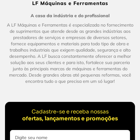
LF Máquinas e Ferramentas
A casa da indústria e do profissional
A LF Máquinas e Ferramentas é especializada no fornecimento
de suprimentos que atende desde as grandes indústrias aos
prestadores de serviços e empresas de diversos setores,
fornece equipamentos e materiais para todo tipo de obra e
trabalhos industriais que exigem qualidade, segurança e alto
desempenho. A LF busca constantemente oferecer a melhor
solução aos seus clientes e para isto, fortalece sua parceria
junto às principais marcas de máquinas e ferramentas do
mercado. Desde grandes obras até pequenas reformas, você
encontra tudo o que precisa em um só lugar!
Cadastre-se e receba nossas
ofertas, lançamentos e promoções