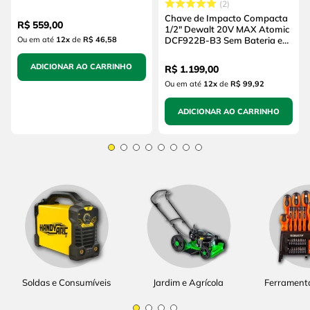
2
(sem Bateria e sem
Carregador)
Chave de Impacto Compacta
R$
559
,
00
1/2" Dewalt 20V MAX Atomic
Ou em até
12
x
de
R$ 46,58
DCF922B-B3 Sem Bateria e
Sem Carregador
ADICIONAR AO CARRINHO
R$
1
.
199
,
00
Ou em até
12
x
de
R$ 99,92
ADICIONAR AO CARRINHO
Soldas e Consumíveis
Jardim e Agrícola
Ferrament