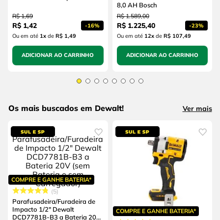
8,0 AH Bosch
R$
1
,
69
R$
1
.
589
,
00
R$
1
,
42
R$
1
.
225
,
40
-
16%
-
23%
Ou em até
1
x
de
R$ 1,49
Ou em até
12
x
de
R$ 107,49
ADICIONAR AO CARRINHO
ADICIONAR AO CARRINHO
Os mais buscados em Dewalt!
Ver mais
COMPRE E GANHE BATERIA*
5
Parafusadeira/Furadeira de
Impacto 1/2" Dewalt
COMPRE E GANHE BATERIA*
DCD7781B-B3 a Bateria 20V