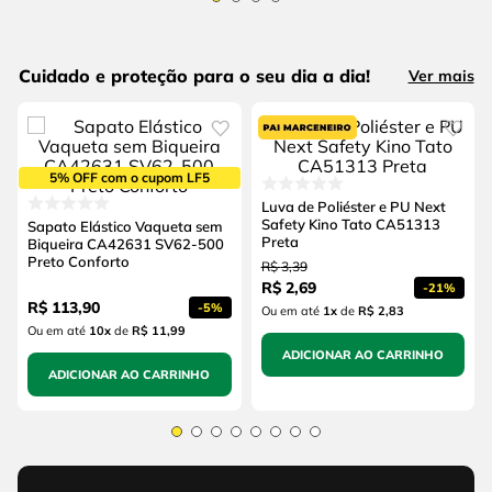
Cuidado e proteção para o seu dia a dia!
Ver mais
5% OFF com o cupom LF5
Luva de Poliéster e PU Next
Safety Kino Tato CA51313
Sapato Elástico Vaqueta sem
Preta
Biqueira CA42631 SV62-500
Preto Conforto
R$
3
,
39
R$
2
,
69
-
21%
R$
113
,
90
-
5%
Ou em até
1
x
de
R$ 2,83
Ou em até
10
x
de
R$ 11,99
ADICIONAR AO CARRINHO
ADICIONAR AO CARRINHO