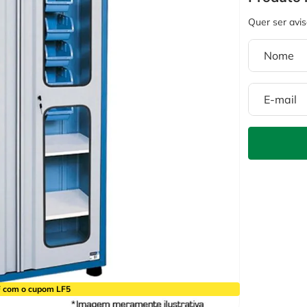
 com o cupom LF5