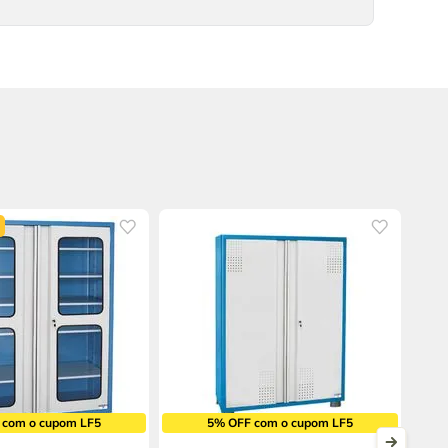
 com o cupom LF5
5% OFF com o cupom LF5