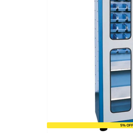
9
º
chave impacto
10
º
luva
5% OFF