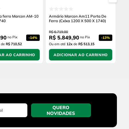
a ferro Marcon AM-10
Armário Marcon Am11 Porta De
740
Ferro (Cxlxa 1200 X 500 X 1740)
R$
6
.
719
,
00
,
90
R$
5
.
849
,
90
no Pix
no Pix
-
14%
-
13%
de
R$ 710,52
Ou em até
12
x
de
R$ 513,15
AR AO CARRINHO
ADICIONAR AO CARRINHO
QUERO
NOVIDADES