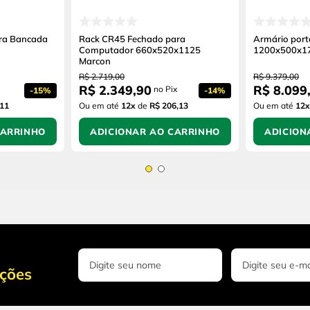
ra Bancada
Rack CR45 Fechado para
Armário port
Computador 660x520x1125
1200x500x1
Marcon
R$
2
.
719
,
00
R$
9
.
379
,
00
R$
2
.
349
,
90
R$
8
.
099
no Pix
-
15%
-
14%
,11
Ou em até
12
x
de
R$ 206,13
Ou em até
12
x
CARRINHO
ADICIONAR AO CARRINHO
ADICION
oções