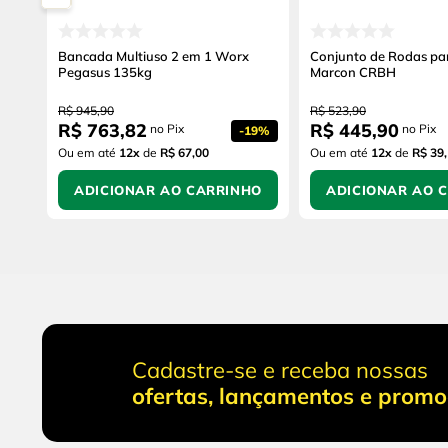
Bancada Multiuso 2 em 1 Worx
Conjunto de Rodas pa
Pegasus 135kg
Marcon CRBH
R$
945
,
90
R$
523
,
90
R$
763
,
82
R$
445
,
90
no Pix
no Pix
-
19%
Ou em até
12
x
de
R$ 67,00
Ou em até
12
x
de
R$ 39
ADICIONAR AO CARRINHO
ADICIONAR AO 
Cadastre-se e receba nossas
ofertas, lançamentos e prom