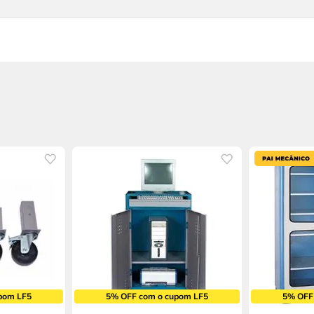
pom LF5
5% OFF com o cupom LF5
5% OFF