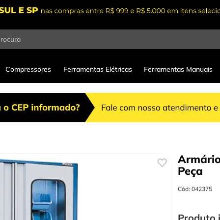
procura
Compressores
Ferramentas Elétricas
Ferramentas Manuais
Armári
Peça
Cód
:
042375