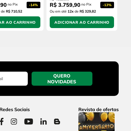
,
90
R$
3
.
759
,
90
no Pix
no Pix
-
14%
-
13%
de
R$ 710,52
Ou em até
12
x
de
R$ 329,82
AR AO CARRINHO
ADICIONAR AO CARRINHO
QUERO
NOVIDADES
Redes Sociais
Revista de ofertas