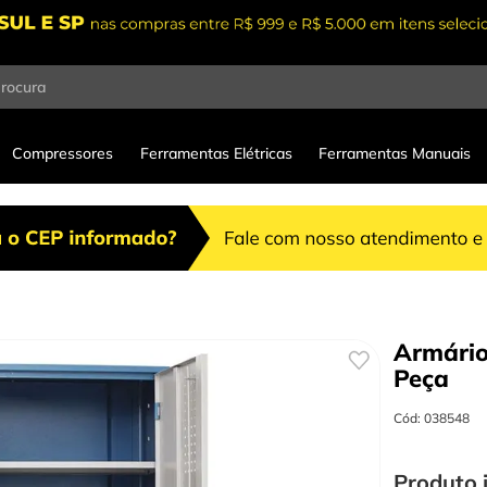
procura
Compressores
Ferramentas Elétricas
Ferramentas Manuais
Armári
Peça
Cód
:
038548