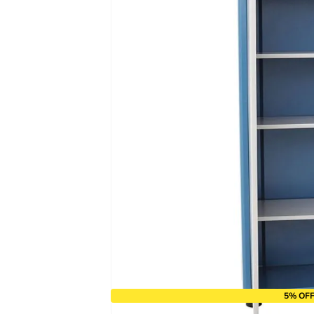
9
º
cabo flexivel
10
º
serra copo
5% OFF