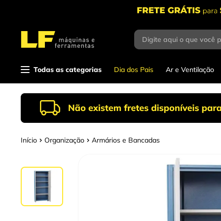
Digite aqui o que você 
Termos mais
buscados
1
º
parafusadeira
Todas as categorias
Dia dos Pais
Ar e Ventilação
2
º
caixa ferramentas
3
º
esmerilhadeira
4
º
escada
Organização
Armários e Bancadas
5
º
serra circular
6
º
fio
7
º
chave impacto
8
º
disco corte