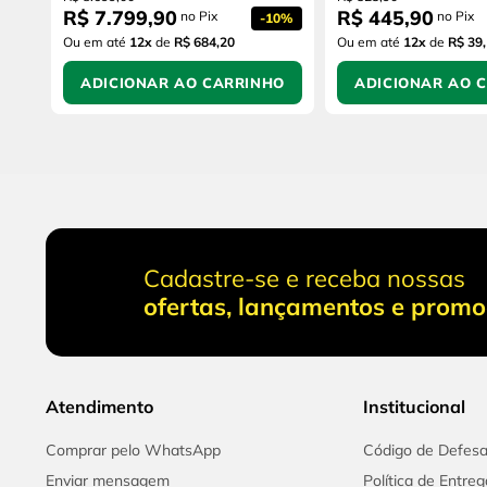
R$
7
.
799
,
90
R$
445
,
90
no Pix
no Pix
-
10%
Ou em até
12
x
de
R$ 684,20
Ou em até
12
x
de
R$ 39
ADICIONAR AO CARRINHO
ADICIONAR AO 
Cadastre-se e receba nossas
ofertas, lançamentos e prom
Atendimento
Institucional
Comprar pelo WhatsApp
Código de Defes
Enviar mensagem
Política de Entreg