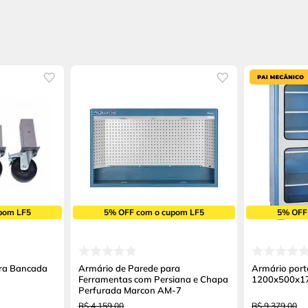
pom LF5
5% OFF com o cupom LF5
5% OFF
ra Bancada
Armário de Parede para
Armário port
Ferramentas com Persiana e Chapa
1200x500x1
Perfurada Marcon AM-7
R$
4
.
159
,
00
R$
9
.
379
,
00