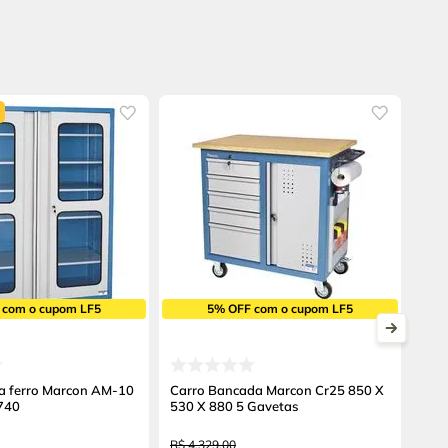
 com o cupom LF5
5% OFF com o cupom LF5
a ferro Marcon AM-10
Carro Bancada Marcon Cr25 850 X
740
530 X 880 5 Gavetas
R$
4
.
329
,
00