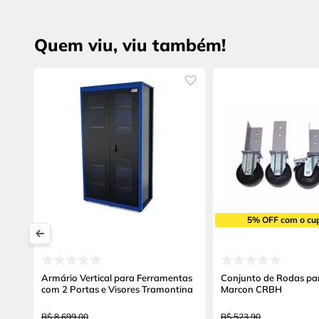
Quem viu, viu também!
5% OFF com o cu
Armário Vertical para Ferramentas
Conjunto de Rodas pa
com 2 Portas e Visores Tramontina
Marcon CRBH
R$
8
.
699
,
00
R$
523
,
90