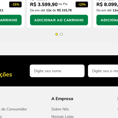
R$
3
.
599
,
90
R$
8
.
099
no Pix
-
15%
-
13%
,11
Ou em até
12
x
de
R$ 315,78
Ou em até
12
x
CARRINHO
ADICIONAR AO CARRINHO
ADICION
oções
A Empresa
a do Consumidor
Sobre Nós
a
Nossas Lojas