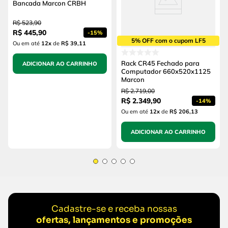
Bancada Marcon CRBH
R$
523
,
90
R$
445
,
90
-
15%
5% OFF com o cupom LF5
Ou em até
12
x
de
R$ 39,11
Rack CR45 Fechado para
ADICIONAR AO CARRINHO
Computador 660x520x1125
Marcon
R$
2
.
719
,
00
R$
2
.
349
,
90
-
14%
Ou em até
12
x
de
R$ 206,13
ADICIONAR AO CARRINHO
Cadastre-se e receba nossas
ofertas, lançamentos e promoções