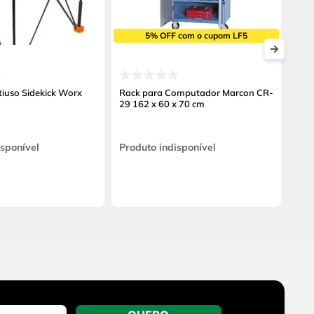
5% OFF com o cupom LF5
iuso Sidekick Worx
Rack para Computador Marcon CR-
29 162 x 60 x 70 cm
isponível
Produto indisponível