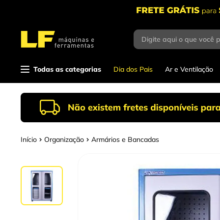
Digite aqui o que você 
Termos mais
buscados
1
º
parafusadeira
Todas as categorias
Dia dos Pais
Ar e Ventilação
2
º
caixa ferramentas
3
º
esmerilhadeira
4
º
escada
Organização
Armários e Bancadas
5
º
serra circular
6
º
fio
7
º
serra copo
8
º
disco corte