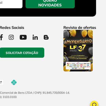
QUERO
NOVIDADES
Redes Sociais
Revista de ofertas
SOLICITAR COTAÇÃO
F Comercial de Bens LTDA / CNPJ: 91.845.735/0004-14.
51) 3103.0100