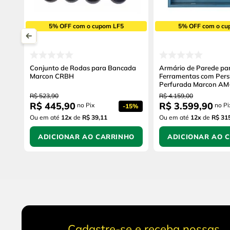
5% OFF com o cupom LF5
5% OFF com o cu
Conjunto de Rodas para Bancada
Armário de Parede pa
Marcon CRBH
Ferramentas com Pers
Perfurada Marcon AM
R$
523
,
90
R$
4
.
159
,
00
R$
445
,
90
R$
3
.
599
,
90
no Pix
no Pi
-
15%
Ou em até
12
x
de
R$ 39,11
Ou em até
12
x
de
R$ 31
ADICIONAR AO CARRINHO
ADICIONAR AO 
Cadastre-se e receba nossas