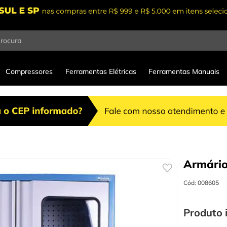
procura
Compressores
Ferramentas Elétricas
Ferramentas Manuais
Armári
Cód
:
008605