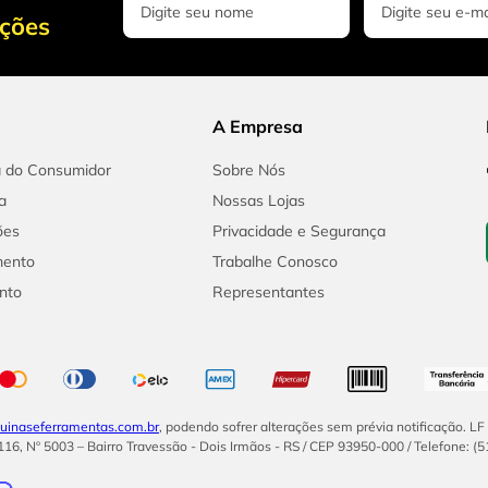
oções
A Empresa
a do Consumidor
Sobre Nós
a
Nossas Lojas
ões
Privacidade e Segurança
mento
Trabalhe Conosco
nto
Representantes
inaseferramentas.com.br
, podendo sofrer alterações sem prévia notificação. L
16, Nº 5003 – Bairro Travessão - Dois Irmãos - RS / CEP 93950-000 / Telefone: (