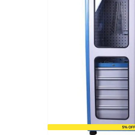
9
º
chave impacto
10
º
luva
5% OFF