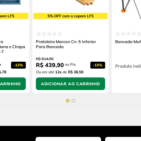
pom LF5
5% OFF com o cupom LF5
ra
Prateleira Marcon Cn-5 Inferior
Bancada Mult
iana e Chapa
Para Bancada
-7
R$
514
,
90
R$
439
,
90
x
no Pix
-
13%
-
15%
Produto ind
5,78
Ou em até
12
x
de
R$ 38,59
CARRINHO
ADICIONAR AO CARRINHO