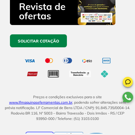
SOLICITAR COTAÇÃO
Preços e condições exclusivos para o site
www.lfmaquinaseferramentas.com.br
, podendo sofrer alterações sem
prévia notificação. LF Comercial de Bens LTDA / CNPJ: 91.845.735/0004-14.
Rodovia BR 116, Nº 5003 – Bairro Travessão - Dois Irmãos - RS / CEP
93950-000 / Telefone: (51) 3103.0100