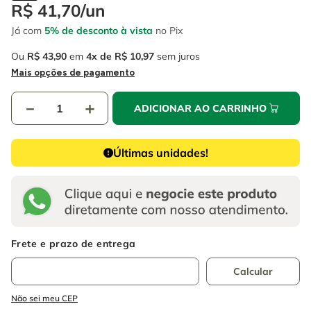
4
º
escada
R$
41
,
70
/
un
6
º
fio
Já com
5% de desconto à vista
no Pix
5
º
serra circular
7
º
chave impacto
Ou
R$
43
,
90
em
4
R$
10
,
97
sem juros
6
º
fio
8
º
disco corte
Mais opções de pagamento
7
º
chave impacto
9
º
cabo flexivel
－
＋
ADICIONAR AO CARRINHO
8
º
disco corte
10
º
serra copo
9
º
cabo flexivel
Últimas unidades!
10
º
serra copo
Não sei meu CEP