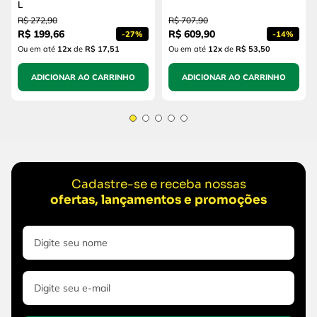
L
R$
272
,
90
R$
707
,
90
R$
199
,
66
R$
609
,
90
-
27%
-
14%
Ou em até
12
x
de
R$ 17,51
Ou em até
12
x
de
R$ 53,50
ADICIONAR AO CARRINHO
ADICIONAR AO CARRINHO
Cadastre-se e receba nossas
ofertas, lançamentos e promoções