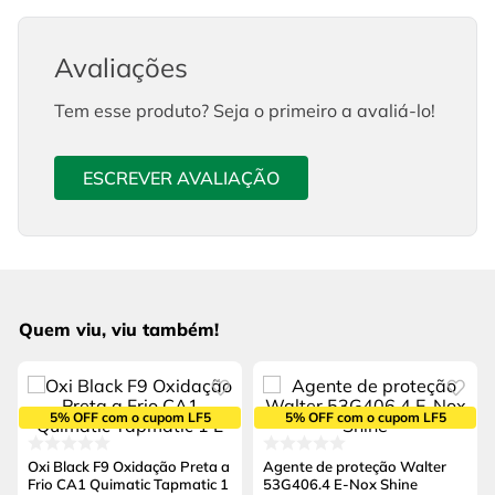
Avaliações
Tem esse produto? Seja o primeiro a avaliá-lo!
ESCREVER AVALIAÇÃO
Quem viu, viu também!
5% OFF com o cupom LF5
5% OFF com o cupom LF5
Oxi Black F9 Oxidação Preta a
Agente de proteção Walter
Frio CA1 Quimatic Tapmatic 1
53G406.4 E-Nox Shine