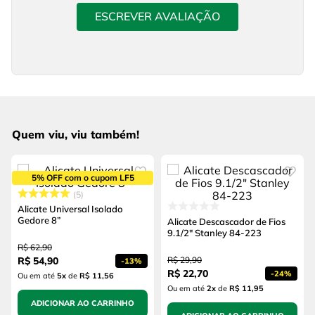
ESCREVER AVALIAÇÃO
Quem viu, viu também!
5% OFF com o cupom LF5
5
Alicate Universal Isolado
Gedore 8”
Alicate Descascador de Fios
9.1/2" Stanley 84-223
R$
62
,
90
R$
54
,
90
R$
29
,
90
-
13%
R$
22
,
70
-
24%
Ou em até
5
x
de
R$ 11,56
Ou em até
2
x
de
R$ 11,95
ADICIONAR AO CARRINHO