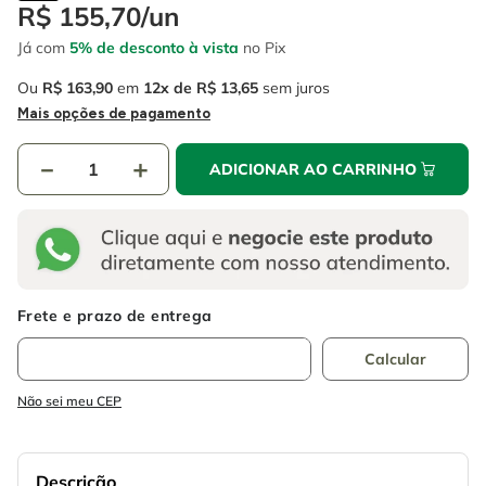
4
º
esmerilhadeira
R$
155
,
70
/
un
6
º
fio
Já com
5% de desconto à vista
no Pix
5
º
serra circular
7
º
serra copo
Ou
R$
163
,
90
em
12
R$
13
,
65
sem juros
6
º
fio
8
º
martelete
Mais opções de pagamento
7
º
serra copo
9
º
disco corte
－
＋
ADICIONAR AO CARRINHO
8
º
martelete
10
º
chave impacto
9
º
disco corte
10
º
chave impacto
Não sei meu CEP
Descrição