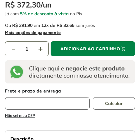
4
º
escada
R$
372
,
30
/
un
6
º
fio
Já com
5% de desconto à vista
no Pix
5
º
serra circular
7
º
chave impacto
Ou
R$
391
,
90
em
12
R$
32
,
65
sem juros
6
º
fio
8
º
disco corte
Mais opções de pagamento
7
º
chave impacto
9
º
cabo flexivel
－
＋
ADICIONAR AO CARRINHO
8
º
disco corte
10
º
serra copo
9
º
cabo flexivel
10
º
serra copo
Não sei meu CEP
Descrição