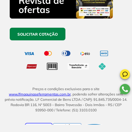
SOLICITAR COTAÇÃO
Preços e condições exclusivos para o site
www.lfmaquinaseferramentas.com.br
, podendo sofrer alterações sem
prévia notificação. LF Comercial de Bens LTDA / CNPJ: 91.845.735/0004-14.
Rodovia BR 116, Nº 5003 – Bairro Travessão - Dois Irmãos - RS / CEP
93950-000 / Telefone: (51) 3103.0100