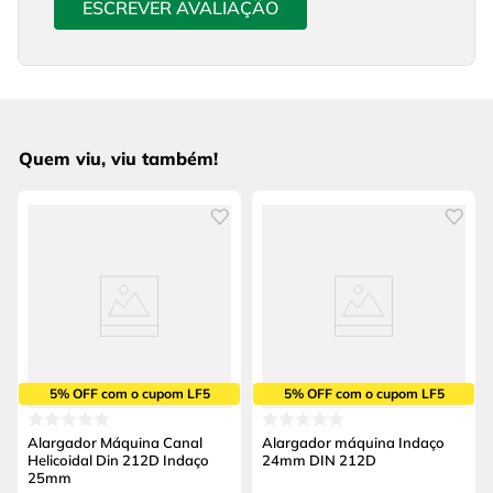
ESCREVER AVALIAÇÃO
Quem viu, viu também!
5% OFF com o cupom LF5
5% OFF com o cupom LF5
Alargador Máquina Canal
Alargador máquina Indaço
Helicoidal Din 212D Indaço
24mm DIN 212D
25mm