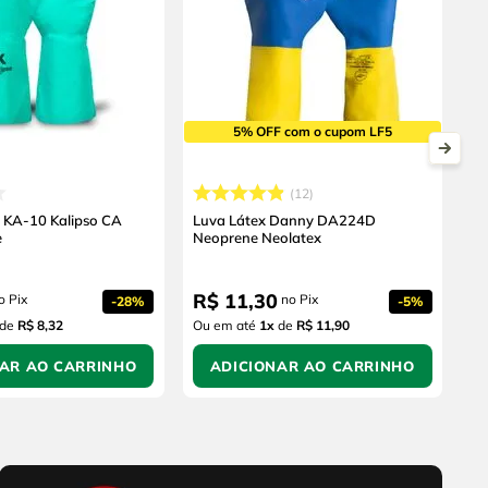
5% OFF com o cupom LF5
12
ca KA-10 Kalipso CA
Luva Látex Danny DA224D
e
Neoprene Neolatex
R$
11
,
30
o Pix
no Pix
-
28%
-
5%
de
R$ 8,32
Ou em até
1
x
de
R$ 11,90
NAR AO CARRINHO
ADICIONAR AO CARRINHO