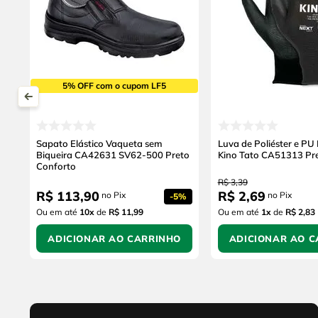
5% OFF com o cupom LF5
Sapato Elástico Vaqueta sem
Luva de Poliéster e PU
Biqueira CA42631 SV62-500 Preto
Kino Tato CA51313 Pr
Conforto
R$
3
,
39
R$
113
,
90
R$
2
,
69
no Pix
no Pix
-
5%
Ou em até
10
x
de
R$ 11,99
Ou em até
1
x
de
R$ 2,83
ADICIONAR AO CARRINHO
ADICIONAR AO C