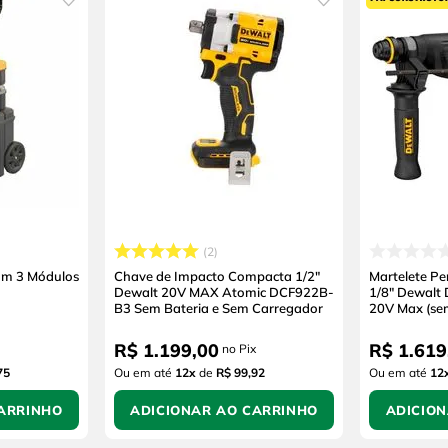
2
om 3 Módulos
Chave de Impacto Compacta 1/2"
Martelete P
Dewalt 20V MAX Atomic DCF922B-
1/8" Dewalt
B3 Sem Bateria e Sem Carregador
20V Max (se
Carregador)
R$
1
.
199
,
00
R$
1
.
619
no Pix
75
Ou em até
12
x
de
R$ 99,92
Ou em até
12
ARRINHO
ADICIONAR AO CARRINHO
ADICIO