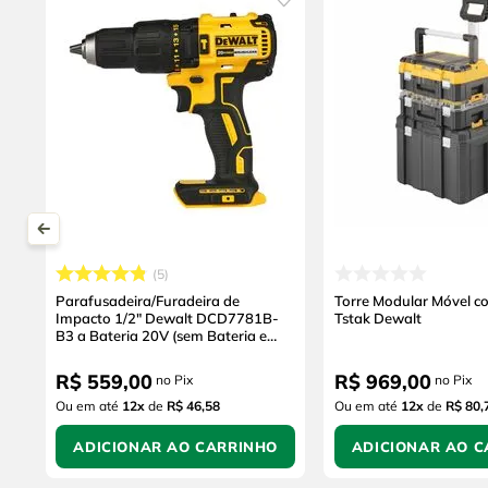
5
Parafusadeira/Furadeira de
Torre Modular Móvel c
Impacto 1/2" Dewalt DCD7781B-
Tstak Dewalt
B3 a Bateria 20V (sem Bateria e
sem Carregador)
R$
559
,
00
R$
969
,
00
no Pix
no Pix
Ou em até
12
x
de
R$ 46,58
Ou em até
12
x
de
R$ 80,
ADICIONAR AO CARRINHO
ADICIONAR AO C