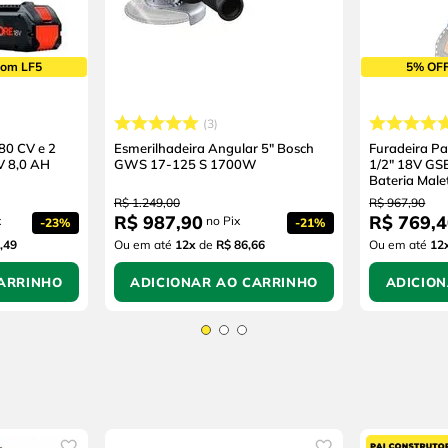
pom LF5
5% OFF
3
80 CV e 2
Esmerilhadeira Angular 5" Bosch
Furadeira P
V 8,0 AH
GWS 17-125 S 1700W
1/2" 18V GS
Bateria Male
R$
1
.
249
,
00
R$
967
,
90
R$
987
,
90
R$
769
,
4
x
no Pix
-
23%
-
21%
,49
Ou em até
12
x
de
R$ 86,66
Ou em até
12
ARRINHO
ADICIONAR AO CARRINHO
ADICIO