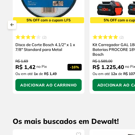
5% OFF com o cupom LF5
5% OFF com o cu
2
2
Disco de Corte Bosch 4.1/2" x 1 x
Kit Carregador GAL 18
7/8" Standard para Metal
Baterias PROCORE 18
Bosch
R$
1
,
69
R$
1
.
589
,
00
R$
1
,
42
R$
1
.
225
,
40
no Pix
no Pi
-
16%
Ou em até
1
x
de
R$ 1,49
Ou em até
12
x
de
R$ 107
ADICIONAR AO CARRINHO
ADICIONAR AO C
Os mais buscados em Dewalt!