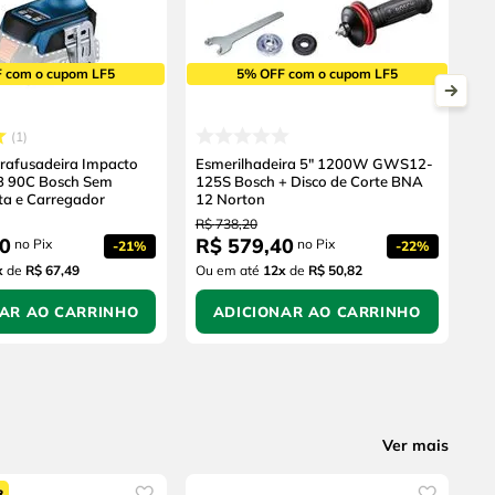
 com o cupom LF5
5% OFF com o cupom LF5
1
arafusadeira Impacto
Esmerilhadeira 5" 1200W GWS12-
B 90C Bosch Sem
125S Bosch + Disco de Corte BNA
ta e Carregador
12 Norton
R$
738
,
20
0
R$
579
,
40
no Pix
no Pix
-
21%
-
22%
x
de
R$ 67,49
Ou em até
12
x
de
R$ 50,82
NAR AO CARRINHO
ADICIONAR AO CARRINHO
Ver mais