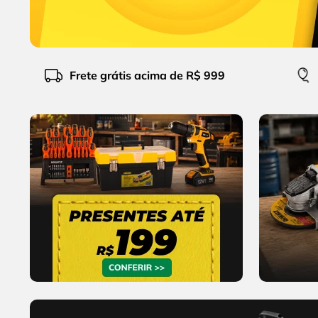
9
º
alicate
10
º
chave impacto
Frete grátis acima de R$ 999