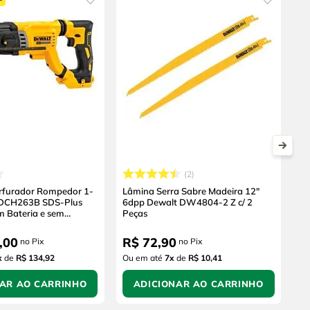
2
erfurador Rompedor 1-
Lâmina Serra Sabre Madeira 12"
 DCH263B SDS-Plus
6dpp Dewalt DW4804-2 Z c/ 2
m Bateria e sem
Peças
,
00
R$
72
,
90
no Pix
no Pix
x
de
R$ 134,92
Ou em até
7
x
de
R$ 10,41
NAR AO CARRINHO
ADICIONAR AO CARRINHO