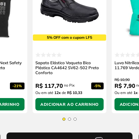
5% OFF com o cupom LF5
 Next Safety
Sapato Elástico Vaqueta Bico
Luva Nitríli
eta
Plástico CA4642 SV62-502 Preto
11.769 Verd
Conforto
R$
10
,
90
R$
117
,
70
R$
7
,
90
no Pix
n
-
21%
-
5%
Ou em até
12
x
de
R$ 10,33
Ou em até
1
x
ARRINHO
ADICIONAR AO CARRINHO
ADICIO