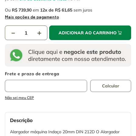
Ou
R$
739
,
90
em
12
R$
61
,
65
sem juros
Mais opções de pagamento
－
＋
ADICIONAR AO CARRINHO
Não sei meu CEP
Descrição
Alargador máquina Indaço 20mm DIN 212D O Alargador