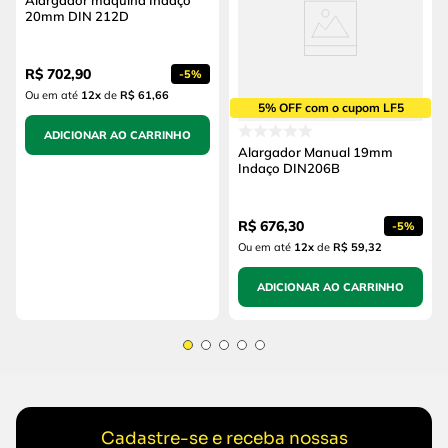
Alargador máquina Indaço
20mm DIN 212D
R$
702
,
90
-
5%
Ou em até
12
x
de
R$ 61,66
5% OFF com o cupom LF5
ADICIONAR AO CARRINHO
Alargador Manual 19mm
Indaço DIN206B
R$
676
,
30
-
5%
Ou em até
12
x
de
R$ 59,32
ADICIONAR AO CARRINHO
Cadastre-se e receba nossas